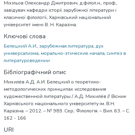
Міхільов Олександр Дмитрович, д.філол.н., проф.,
завідувач кафедри історії зарубіжної літератури і
класичної філології, Харківський національний
університет імені В. Н. Каразіна.
Ключові слова
Белецкий А.И.
,
зарубежная литература
,
дух
универсализма
,
морально-этические начала
,
синтез в
литературоведении
Бібліографічний опис
Михилёв А.Д. А.И. Белецкий о теоретико-
методологических принципах исследования
художественной литературы / А.Д. Михилёв // Вiсник
Харкiвського нацiонального унiверситету iм. В.Н.
Каразiна. – 2012. – № 989. Сер.: Філологія. – Вип. 63. – С.
162 - 166
URI