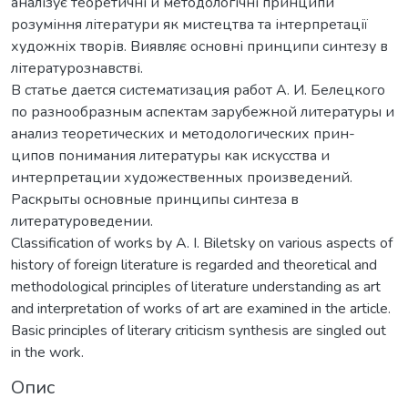
аналізує теоретичні й методологічні принципи
розуміння літератури як мистецтва та інтерпретації
художніх творів. Виявляє основні принципи синтезу в
літературознавстві.
В статье дается систематизация работ А. И. Белецкого
по разнообразным аспектам зарубежной литературы и
анализ теоретических и методологических прин-
ципов понимания литературы как искусства и
интерпретации художественных произведений.
Раскрыты основные принципы синтеза в
литературоведении.
Classification of works by A. I. Biletsky on various aspects of
history of foreign literature is regarded and theoretical and
methodological principles of literature understanding as art
and interpretation of works of art are examined in the article.
Basic principles of literary criticism synthesis are singled out
in the work.
Опис