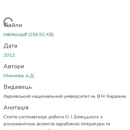
ажиться...
Файли
mikhilov.pdf
(196,92 KB)
Дата
2012
Автори
Михилёв, А.Д.
Видавець
Харкiвський нацiональний унiверситет iм. В.Н. Каразiна
Анотація
Стаття систематизує роботи О .І. Білецького з
різноманітних аспектів зарубіжної літератури та