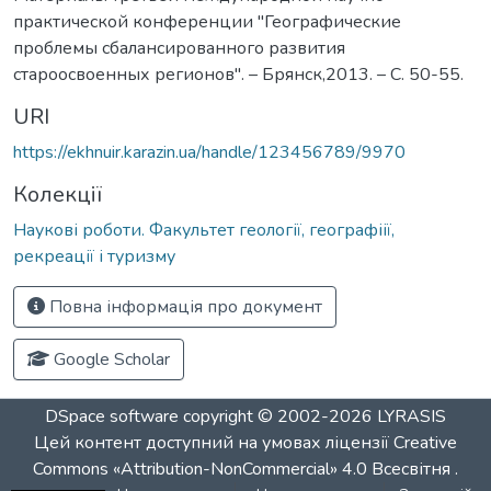
практической конференции "Географические
проблемы сбалансированного развития
староосвоенных регионов". – Брянск,2013. – С. 50-55.
URI
https://ekhnuir.karazin.ua/handle/123456789/9970
Колекції
Наукові роботи. Факультет геології, географіії,
рекреації і туризму
Повна інформація про документ
Google Scholar
DSpace software
copyright © 2002-2026
LYRASIS
Цей контент доступний на умовах ліцензії
Creative
Commons «Attribution-NonCommercial» 4.0 Всесвітня
.