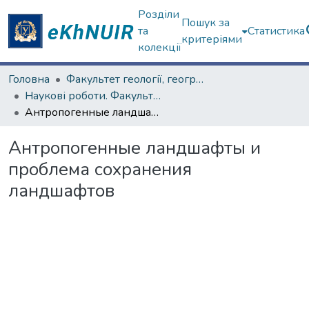
Розділи
Пошук за
та
Статистика
критеріями
колекції
Головна
Факультет геології, географіії, рекреації і туризму
Наукові роботи. Факультет геології, географіії, рекреації і туризму
Антропогенные ландшафты и проблема сохранения ландшафтов
Антропогенные ландшафты и
проблема сохранения
ландшафтов