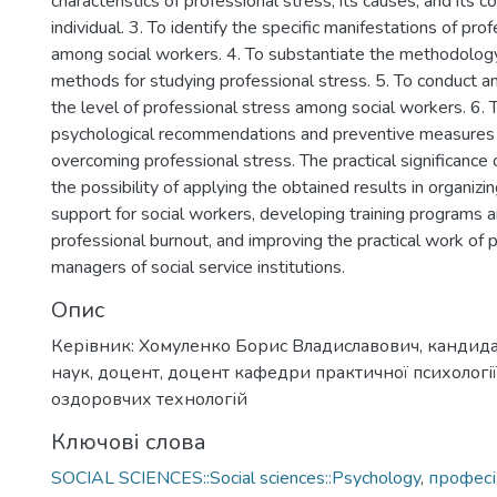
characteristics of professional stress, its causes, and its 
individual. 3. To identify the specific manifestations of pro
among social workers. 4. To substantiate the methodolog
methods for studying professional stress. 5. To conduct an
the level of professional stress among social workers. 6.
psychological recommendations and preventive measures 
overcoming professional stress. The practical significance o
the possibility of applying the obtained results in organizi
support for social workers, developing training programs 
professional burnout, and improving the practical work of 
managers of social service institutions.
Опис
Керівник: Хомуленко Борис Владиславович, кандида
наук, доцент, доцент кафедри практичної психології
оздоровчих технологій
Ключові слова
SOCIAL SCIENCES::Social sciences::Psychology
,
професі