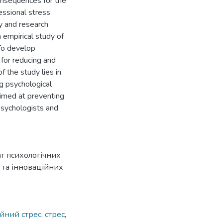
consequences for the
fessional stress
y and research
 empirical study of
 To develop
for reducing and
f the study lies in
ng psychological
aimed at preventing
psychologists and
т психологічних
 та інноваційних
йний стрес
,
стрес
,