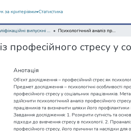
к за критеріями
Статистика
Кваліфікаційні випускні роботи магістрів. Навчально-науковий інститут «Українська інженерно-педагогічна академія»
Психологічний аналіз професійного стресу у соціальних працівників
з професійного стресу у с
Анотація
Об’єкт дослідження – професійний стрес як психоло
Предмет дослідження – психологічні особливості пр
професійного стресу у соціальних працівників. Мет
здійснити психологічний аналіз професійного стресу
працівників та визначити шляхи його профілактики 
Завдання дослідження: 1. Розкрити сутність та основ
підходи до вивчення стресу в психології. 2. Проаналі
професійного стресу, його причини та наслідки для ос