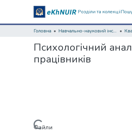
Розділи та колекції
Пошу
Головна
Навчально-науковий інститут «Українська інженерно-педагогічна академія»
Психологічний аналі
працівників
Вантажиться...
Файли