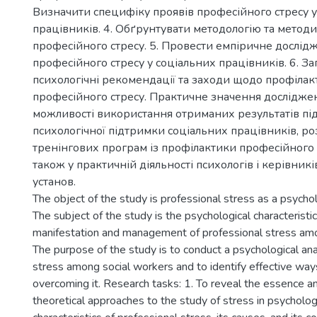
Визначити специфіку проявів професійного стресу у
працівників. 4. Обґрунтувати методологію та метод
професійного стресу. 5. Провести емпіричне дослід
професійного стресу у соціальних працівників. 6. З
психологічні рекомендації та заходи щодо профіла
професійного стресу. Практичне значення досліджен
можливості використання отриманих результатів під 
психологічної підтримки соціальних працівників, р
тренінгових програм із профілактики професійного 
також у практичній діяльності психологів і керівник
установ.
The object of the study is professional stress as a psych
The subject of the study is the psychological characteristic
manifestation and management of professional stress amo
The purpose of the study is to conduct a psychological ana
stress among social workers and to identify effective way
overcoming it. Research tasks: 1. To reveal the essence a
theoretical approaches to the study of stress in psycholog