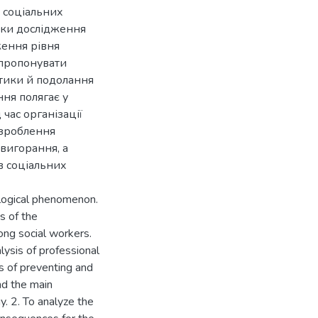
 соціальних
ики дослідження
ження рівня
апропонувати
ктики й подолання
ня полягає у
час організації
озроблення
вигорання, а
ів соціальних
ological phenomenon.
s of the
ng social workers.
lysis of professional
s of preventing and
nd the main
y. 2. To analyze the