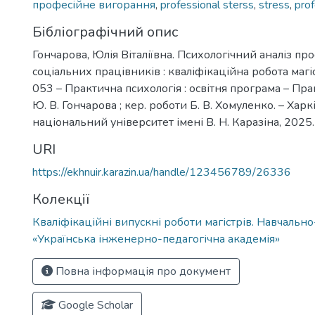
професійне вигорання
,
professional sterss
,
stress
,
prof
Бібліографічний опис
Гончарова, Юлія Віталіївна. Психологічний аналіз пр
соціальних працівників : кваліфікаційна робота магіс
053 – Практична психологія : освітня програма – Пра
Ю. В. Гончарова ; кер. роботи Б. В. Хомуленко. – Харк
національний університет імені В. Н. Каразіна, 2025. 
URI
https://ekhnuir.karazin.ua/handle/123456789/26336
Колекції
Кваліфікаційні випускні роботи магістрів. Навчальн
«Українська інженерно-педагогічна академія»
Повна інформація про документ
Google Scholar