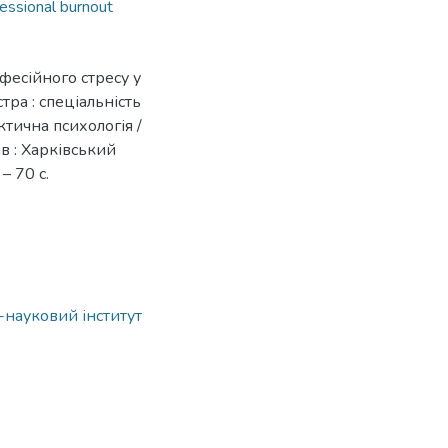
essional burnout
офесійного стресу у
тра : спеціальність
ктична психологія /
ів : Харківський
– 70 с.
о-науковий інститут