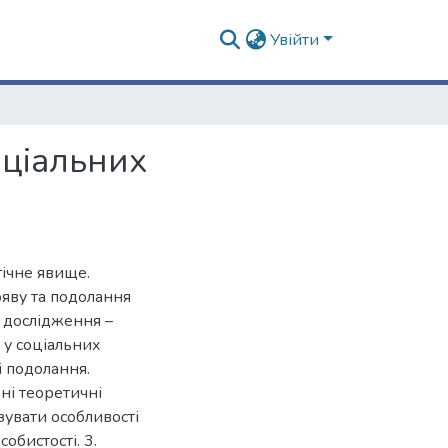
Увійти
оціальних
гічне явище.
ояву та подолання
а дослідження –
 у соціальних
і подолання.
ні теоретичні
зувати особливості
обистості. 3.