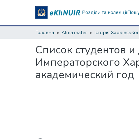
Розділи та колекції
Пошу
Головна
Alma mater
Список студентов 
Императорского Хар
академический год
Вантажиться...