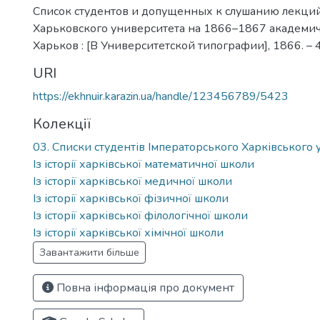
Список студентов и допущенных к слушанию лекци
Харьковского университета на 1866–1867 академиче
Харьков : [В Университетской типографии], 1866. – 4
URI
https://ekhnuir.karazin.ua/handle/123456789/5423
Колекції
03. Списки студентів Імператорського Харківського 
Із історії харківської математичної школи
Із історії харківської медичної школи
Із історії харківської фізичної школи
Із історії харківської філологічної школи
Із історії харківської хімічної школи
Завантажити більше
Повна інформація про документ