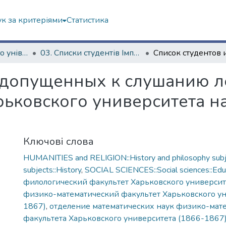
к за критеріями
Статистика
Історія Харківського університету
03. Списки студентів Імператорського Харківського університету
и допущенных к слушанию 
ьковского университета н
Ключові слова
HUMANITIES and RELIGION::History and philosophy subje
subjects::History
,
SOCIAL SCIENCES::Social sciences::Edu
филологический факультет Харьковского университ
физико-математический факультет Харьковского ун
1867)
,
отделение математических наук физико-мат
факультетa Харьковского университета (1866-1867