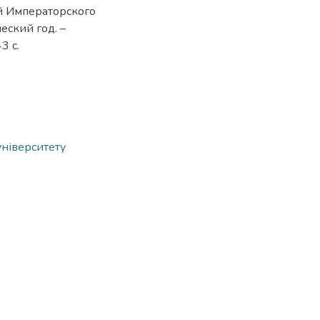
й Императорского
ский год. –
3 с.
університету