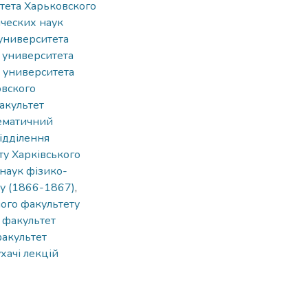
тетa Харьковского
ческих наук
университета
 университета
 университета
овского
акультет
ематичний
ідділення
у Харківського
наук фізико-
ту (1866-1867)
,
ного факультету
факультет
акультет
ухачі лекцій