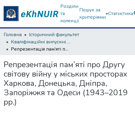
Розділи
Пошук за
та
Статистика
критеріями
колекції
Головна
Історичний факультет
Кваліфікаційні випускні роботи бакалаврів. Історичний факультет
Репрезентація пам’яті про Другу світову війну у міських просторах Харкова, Донецька, Дніпра, Запоріжжя та Одеси (1943–2019 рр.)
Репрезентація пам’яті про Другу
світову війну у міських просторах
Харкова, Донецька, Дніпра,
Запоріжжя та Одеси (1943–2019
рр.)