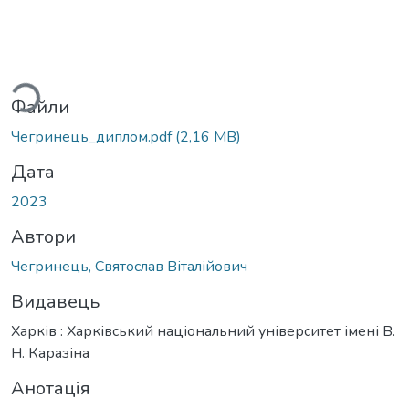
иться...
Файли
Чегринець_диплом.pdf
(2,16 MB)
Дата
2023
Автори
Чегринець, Святослав Віталійович
Видавець
Харків : Харківський національний університет імені В.
Н. Каразіна
Анотація