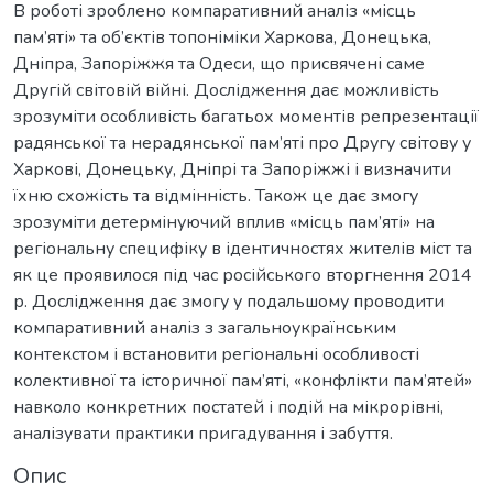
В роботі зроблено компаративний аналіз «місць
пам’яті» та об’єктів топоніміки Харкова, Донецька,
Дніпра, Запоріжжя та Одеси, що присвячені саме
Другій світовій війні. Дослідження дає можливість
зрозуміти особливість багатьох моментів репрезентації
радянської та нерадянської пам’яті про Другу світову у
Харкові, Донецьку, Дніпрі та Запоріжжі і визначити
їхню схожість та відмінність. Також це дає змогу
зрозуміти детермінуючий вплив «місць пам’яті» на
регіональну специфіку в ідентичностях жителів міст та
як це проявилося під час російського вторгнення 2014
р. Дослідження дає змогу у подальшому проводити
компаративний аналіз з загальноукраїнським
контекстом і встановити регіональні особливості
колективної та історичної пам’яті, «конфлікти пам’ятей»
навколо конкретних постатей і подій на мікрорівні,
аналізувати практики пригадування і забуття.
Опис