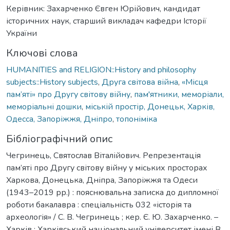
Керівник: Захарченко Євген Юрійович, кандидат
історичних наук, старший викладач кафедри Історії
України
Ключові слова
HUMANITIES and RELIGION::History and philosophy
subjects::History subjects
,
Друга світова війна
,
«Місця
пам’яті» про Другу світову війну
,
пам'ятники, меморіали,
меморіальні дошки
,
міській простір, Донецьк, Харків,
Одесса, Запоріжжя, Дніпро
,
топоніміка
Бібліографічний опис
Чегринець, Святослав Віталійович. Репрезентація
пам’яті про Другу світову війну у міських просторах
Харкова, Донецька, Дніпра, Запоріжжя та Одеси
(1943–2019 рр.) : пояснювальна записка до дипломної
роботи бакалавра : спеціальність 032 «історія та
археологія» / С. В. Чегринець ; кер. Є. Ю. Захарченко. –
Харків : Харківський національний університет імені В.