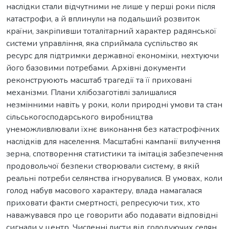
наслідки стали відчутними не лише у перші роки після
катастрофи, а й вплинули на подальший розвиток
країни, закріпивши тоталітарний характер радянської
системи управління, яка сприймала суспільство як
ресурс для підтримки державної економіки, нехтуючи
його базовими потребами. Архівні документи
реконструюють масштаб трагедії та її приховані
механізми. Плани хлібозаготівлі залишалися
незмінними навіть у роки, коли природні умови та стан
сільськогосподарського виробництва
унеможливлювали їхнє виконання без катастрофічних
наслідків для населення. Масштабні кампанії вилучення
зерна, спотворення статистики та імітація забезпечення
продовольчої безпеки створювали систему, в якій
реальні потреби селянства ігнорувалися. В умовах, коли
голод набув масового характеру, влада намагалася
приховати факти смертності, репресуючи тих, хто
наважувався про це говорити або подавати відповідні
сигнали у центр. Численні листи від голодуючих селян