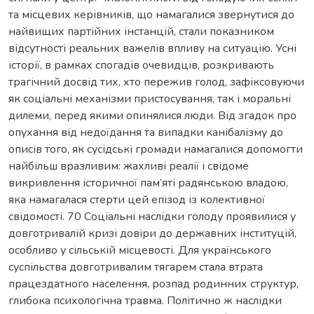
та місцевих керівників, що намагалися звернутися до
найвищих партійних інстанцій, стали показником
відсутності реальних важелів впливу на ситуацію. Усні
історії, в рамках спогадів очевидців, розкривають
трагічний досвід тих, хто пережив голод, зафіксовуючи
як соціальні механізми пристосування, так і моральні
дилеми, перед якими опинялися люди. Від згадок про
опухання від недоїдання та випадки канібалізму до
описів того, як сусідські громади намагалися допомогти
найбільш вразливим: жахливі реалії і свідоме
викривлення історичної пам’яті радянською владою,
яка намагалася стерти цей епізод із колективної
свідомості. 70 Соціальні наслідки голоду проявилися у
довготривалій кризі довіри до державних інституцій,
особливо у сільській місцевості. Для українського
суспільства довготривалим тягарем стала втрата
працездатного населення, розпад родинних структур,
глибока психологічна травма. Політично ж наслідки