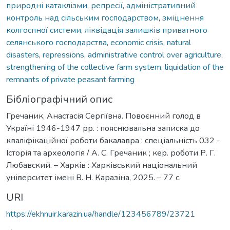
природні катаклізми
,
репресії
,
адміністративний
контроль над сільським господарством
,
зміцнення
колгоспної системи
,
ліквідація залишків приватного
селянського господарства
,
economic crisis
,
natural
disasters
,
repressions
,
administrative control over agriculture
,
strengthening of the collective farm system
,
liquidation of the
remnants of private peasant farming
Бібліографічний опис
Гречаник, Анастасія Сергіївна. Повоєнний голод в
Україні 1946-1947 рр. : пояснювальна записка до
кваліфікаційної роботи бакалавра : спеціальність 032 -
Історія та археологія / А. С. Гречаник ; кер. роботи Р. Г.
Любавский. – Харків : Харківський національний
університет імені В. Н. Каразіна, 2025. – 77 с.
URI
https://ekhnuir.karazin.ua/handle/123456789/23721