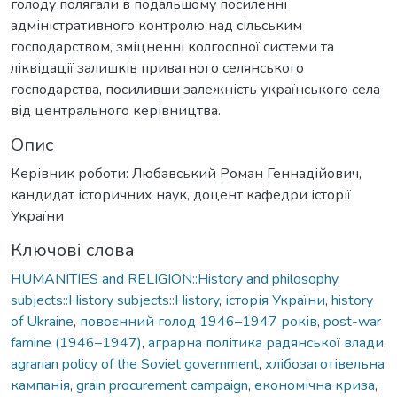
голоду полягали в подальшому посиленні
адміністративного контролю над сільським
господарством, зміцненні колгоспної системи та
ліквідації залишків приватного селянського
господарства, посиливши залежність українського села
від центрального керівництва.
Опис
Керівник роботи: Любавський Роман Геннадійович,
кандидат історичних наук, доцент кафедри історії
України
Ключові слова
HUMANITIES and RELIGION::History and philosophy
subjects::History subjects::History
,
історія України
,
history
of Ukraine
,
повоєнний голод 1946–1947 років
,
post-war
famine (1946–1947)
,
аграрна політика радянської влади
,
agrarian policy of the Soviet government
,
хлібозаготівельна
кампанія
,
grain procurement campaign
,
економічна криза
,