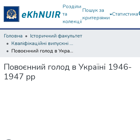
Розділи
Пошук за
та
Статистика
критеріями
колекції
Головна
Історичний факультет
Кваліфікаційні випускні роботи бакалаврів. Історичний факультет
Повоєнний голод в Україні 1946-1947 рр
Повоєнний голод в Україні 1946-
1947 рр
ться...