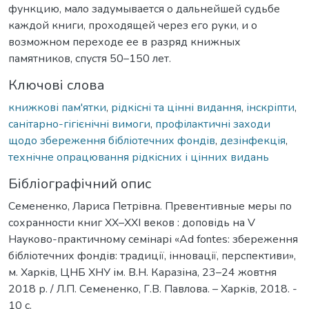
функцию, мало задумывается о дальнейшей судьбе
каждой книги, проходящей через его руки, и о
возможном переходе ее в разряд книжных
памятников, спустя 50–150 лет.
Ключові слова
книжкові пам'ятки
,
рідкісні та цінні видання
,
інскріпти
,
санітарно-гігієнічні вимоги
,
профілактичні заходи
щодо збереження бібліотечних фондів
,
дезінфекція
,
технічне опрацювання рідкісних і цінних видань
Бібліографічний опис
Семененко, Лариса Петрівна. Превентивные меры по
сохранности книг XX–XXI веков : доповідь на V
Науково-практичному семінарі «Ad fontes: збереження
бібліотечних фондів: традиції, інновації, перспективи»,
м. Харків, ЦНБ ХНУ ім. В.Н. Каразіна, 23–24 жовтня
2018 р. / Л.П. Семененко, Г.В. Павлова. – Харків, 2018. -
10 с.