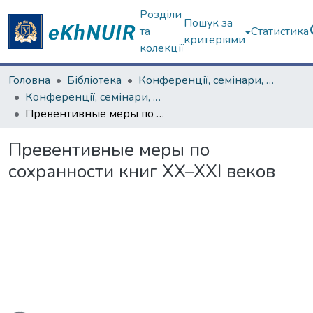
Розділи
Пошук за
та
Статистика
критеріями
колекції
Головна
Бібліотека
Конференції, семінари, наради
Конференції, семінари, наради. ЦНБ
Превентивные меры по сохранности книг XX–XXI веков
Превентивные меры по
сохранности книг XX–XXI веков
ься...