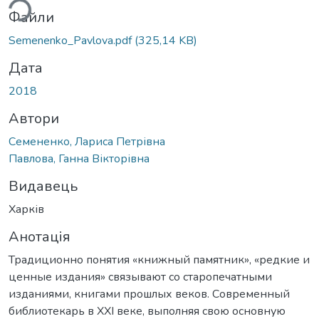
Файли
Semenenko_Pavlova.pdf
(325,14 KB)
Дата
2018
Автори
Семененко, Лариса Петрівна
Павлова, Ганна Вікторівна
Видавець
Харків
Анотація
Традиционно понятия «книжный памятник», «редкие и
ценные издания» связывают со старопечатными
изданиями, книгами прошлых веков. Современный
библиотекарь в XXI веке, выполняя свою основную