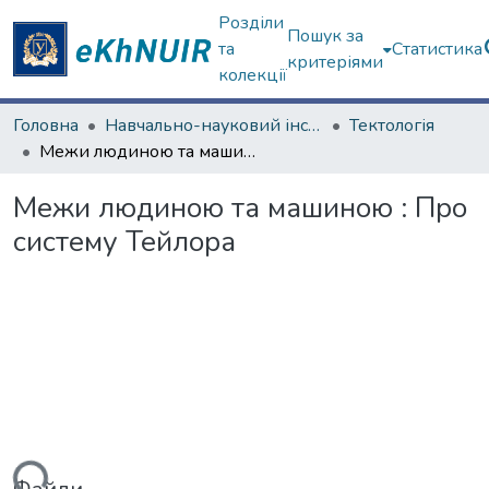
Розділи
Пошук за
та
Статистика
критеріями
колекції
Головна
Навчально-науковий інститут філософії, культурології, політології
Тектологія
Межи людиною та машиною : Про систему Тейлора
Межи людиною та машиною : Про
систему Тейлора