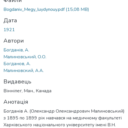
ться...
Файли
Bogdaniv_Megy_luydynouy.pdf
(15,08 MB)
Дата
1921
Автори
Богданів, А.
Малиновський, О.О.
Богданов, А.
Малиновский, А.А.
Видавець
Вінніпег, Ман., Канада
Анотація
Богданів А. (Олександр Олександрович Малиновський)
з 1895 по 1899 рік навчався на медичному факультеті
Харківського національного університету імені В.Н.