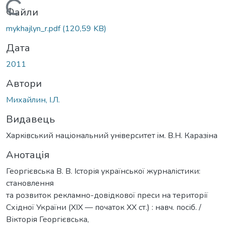
Вантажиться...
Файли
mykhajlyn_r.pdf
(120,59 KB)
Дата
2011
Автори
Михайлин, І.Л.
Видавець
Харкiвський нацiональний унiверситет iм. В.Н. Каразiна
Анотація
Георгієвська В. В. Історія української журналістики:
становлення
та розвиток рекламно-довідкової преси на території
Східної України (ХІХ — початок ХХ ст.) : навч. посіб. /
Вікторія Георгієвська,