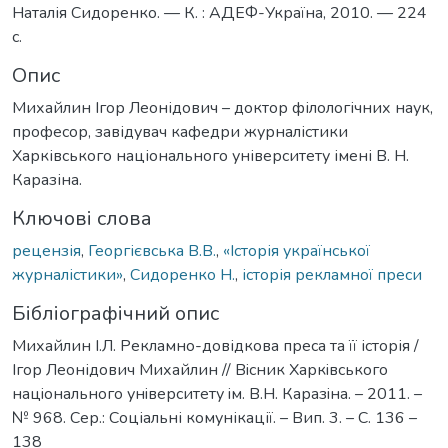
Наталія Сидоренко. — К. : АДЕФ-Україна, 2010. — 224
с.
Опис
Михайлин Ігор Леонідович – доктор філологічних наук,
професор, завідувач кафедри журналістики
Харківського національного університету імені В. Н.
Каразіна.
Ключові слова
рецензія
,
Георгієвська В.В.
,
«Історія української
журналістики»
,
Сидоренко Н.
,
історія рекламної преси
Бібліографічний опис
Михайлин І.Л. Рекламно-довідкова преса та її історія /
Ігор Леонідович Михайлин // Вiсник Харкiвського
нацiонального унiверситету iм. В.Н. Каразiна. – 2011. –
№ 968. Сер.: Соціальні комунікації. – Вип. 3. – С. 136 –
138