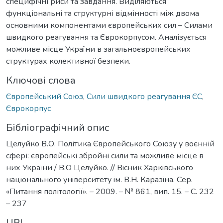
специфічні риси та завдання. Виділяються
функціональні та структурні відмінності між двома
основними компонентами європейських сил – Силами
швидкого реагування та Єврокорпусом. Аналізується
можливе місце України в загальноєвропейських
структурах колективної безпеки.
Ключові слова
Європейський Союз
,
Сили швидкого реагування ЄС
,
Єврокорпус
Бібліографічний опис
Целуйко В.О. Політика Європейського Союзу у воєнній
сфері: європейські збройні сили та можливе місце в
них України / В.О Целуйко. // Вiсник Харкiвського
нацiонального унiверситету iм. В.Н. Каразiна. Сер.
«Питання політології». – 2009. – № 861, вип. 15. – С. 232
– 237
URI