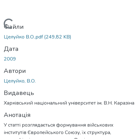
Вантажиться...
Файли
Целуйко В.О..pdf
(249,82 KB)
Дата
2009
Автори
Целуйко, В.О.
Видавець
Харкiвський нацiональний унiверситет iм. В.Н. Каразiна
Анотація
У статті розглядається формування військових
інститутів Європейського Союзу, їх структура,