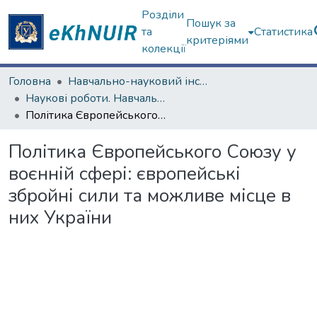
Розділи
Пошук за
та
Статистика
критеріями
колекції
Головна
Навчально-науковий інститут філософії, культурології, політології
Наукові роботи. Навчально-науковий інститут філософії, культурології, політології
Політика Європейського Союзу у воєнній сфері: європейські збройні сили та можливе місце в них України
Політика Європейського Союзу у
воєнній сфері: європейські
збройні сили та можливе місце в
них України