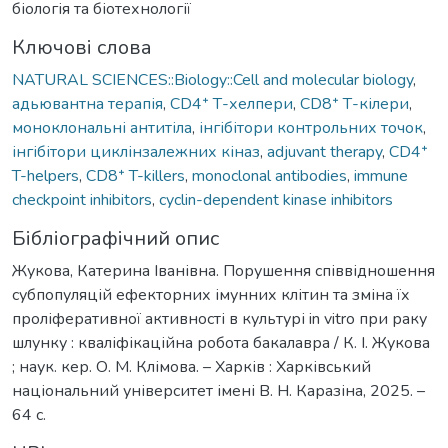
біологія та біотехнології
Ключові слова
NATURAL SCIENCES::Biology::Cell and molecular biology
,
адьювантна терапія
,
CD4⁺ Т-хелпери
,
CD8⁺ Т-кілери
,
моноклональні антитіла
,
інгібітори контрольних точок
,
інгібітори циклінзалежних кіназ
,
adjuvant therapy
,
CD4⁺
T-helpers
,
CD8⁺ T-killers
,
monoclonal antibodies
,
immune
checkpoint inhibitors
,
cyclin-dependent kinase inhibitors
Бібліографічний опис
Жукова, Катерина Іванівна. Порушення співвідношення
субпопуляцій ефекторних імунних клітин та зміна їх
проліферативної активності в культурі in vitro при раку
шлунку : кваліфікаційна робота бакалавра / К. І. Жукова
; наук. кер. О. М. Клімова. – Харків : Харківський
національний університет імені В. Н. Каразіна, 2025. –
64 с.