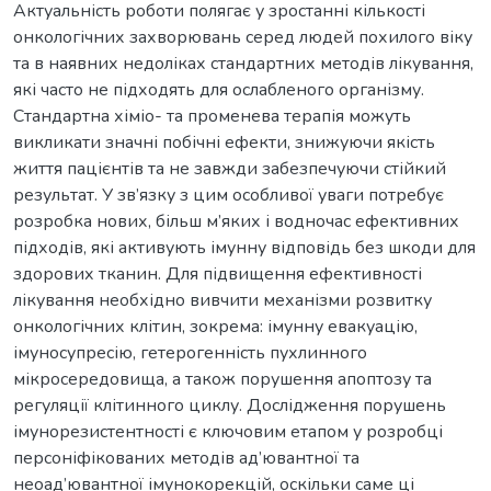
Актуальність роботи полягає у зростанні кількості
онкологічних захворювань серед людей похилого віку
та в наявних недоліках стандартних методів лікування,
які часто не підходять для ослабленого організму.
Стандартна хіміо- та променева терапія можуть
викликати значні побічні ефекти, знижуючи якість
життя пацієнтів та не завжди забезпечуючи стійкий
результат. У зв’язку з цим особливої уваги потребує
розробка нових, більш м’яких і водночас ефективних
підходів, які активують імунну відповідь без шкоди для
здорових тканин. Для підвищення ефективності
лікування необхідно вивчити механізми розвитку
онкологічних клітин, зокрема: імунну евакуацію,
імуносупресію, гетерогенність пухлинного
мікросередовища, а також порушення апоптозу та
регуляції клітинного циклу. Дослідження порушень
імунорезистентності є ключовим етапом у розробці
персоніфікованих методів ад’ювантної та
неоад’ювантної імунокорекцій, оскільки саме ці