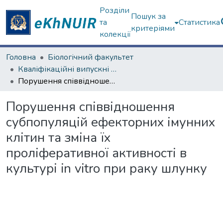
Розділи
Пошук за
та
Статистика
критеріями
колекції
Головна
Біологічний факультет
Кваліфікаційні випускні роботи бакалаврів. Біологічний факультет
Порушення співвідношення субпопуляцій ефекторних імунних клітин та зміна їх проліферативної активності в культурі in vitro при раку шлунку
Порушення співвідношення
субпопуляцій ефекторних імунних
клітин та зміна їх
проліферативної активності в
культурі in vitro при раку шлунку