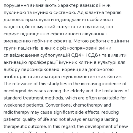
порушення визначають характер взаємодії між
пухлиною та імунною системою. Ад’ювантна терапія
дозволяє враховувати індивідуальні особливості
пацієнта, його імунний статус та тип пухлини, що
сприяє підвищенню ефективності лікування і
зменшенню побічних ефектів. Метою роботи є оцінити
групи пацієнтів, в яких є різноспрямовані зміни
співвідношення субпопуляцій СД4+ і СД8+ та виявити
активацію проліферації імунних клітин в культурі для
вибору персоніфікованої корекції за допомогою
інгібіторів та активаторів імунокомпетентних клітин.
The relevance of this study lies in the increasing incidence of
oncological diseases among the elderly and the limitations of
standard treatment methods, which are often unsuitable for
weakened patients. Conventional chemotherapy and
radiotherapy may cause significant side effects, reducing
patients’ quality of life and not always ensuring a lasting
therapeutic outcome. In this regard, the development of new,