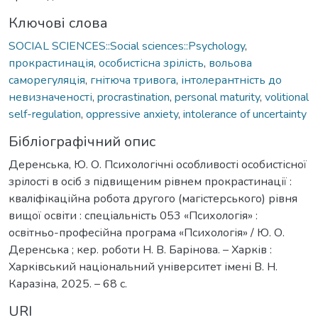
Ключові слова
SOCIAL SCIENCES::Social sciences::Psychology
,
прокрастинація
,
особистісна зрілість
,
вольова
саморегуляція
,
гнітюча тривога
,
інтолерантність до
невизначеності
,
procrastination
,
personal maturity
,
volitional
self-regulation
,
oppressive anxiety
,
intolerance of uncertainty
Бібліографічний опис
Деренська, Ю. О. Психологічні особливості особистісної
зрілості в осіб з підвищеним рівнем прокрастинації :
кваліфікаційна робота другого (магістерського) рівня
вищої освіти : спеціальність 053 «Психологія» :
освітньо-професійна програма «Психологія» / Ю. О.
Деренська ; кер. роботи Н. В. Барінова. – Харків :
Харківський національний університет імені В. Н.
Каразіна, 2025. – 68 с.
URI