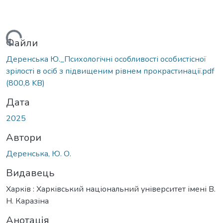
ажиться...
Файли
Деренська Ю._Психологічні особливості особистісної
зрілості в осіб з підвищеним рівнем прокрастинації.pdf
(800,8 KB)
Дата
2025
Автори
Деренська, Ю. О.
Видавець
Харків : Харківський національний університет імені В.
Н. Каразіна
Анотація