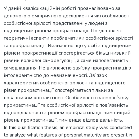
У даній кваліфікаційній роботі проаналізовано за
допомогою емпіричного дослідження які особливості
особистісної зрілості представлені у людей з
підвищеним рівнем прокрастинації. Представлені
теоритичні аспекти проблематики особистісної зрілості
та прокрастинації. Визначено, що у осіб з підвищеним
рівнем прокрастинації спостерігається більш низький
рівень вольової саморегуляції, а саме наполегливість і
самовладання. Не визначено звяʼзку прокрастинації з
інтолерантністю до невизначеності. Звʼязок
характеристик особистісної зрілості та підвищеного
рівня прокрастинації спостерігається тільки за
показником контактності. Особливості взаємозвʼязку
прокрастинації та особистісної зрілості є повʼязаність
відповідальності з рівнем прокрастинації, чим вищий
рівень прокрастинації, тим вища відповідальність.
In this qualification thesis, an empirical study was conducted
to analyze what features of personal maturity are present in