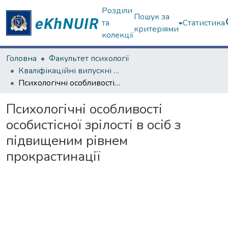
Розділи
Пошук за
та
Статистика
критеріями
колекції
Головна
Факультет психології
Кваліфікаційні випускні роботи магістрів. Факультет психології
Психологічні особливості особистісної зрілості в осіб з підвищеним рівнем прокрастинації
Психологічні особливості
особистісної зрілості в осіб з
підвищеним рівнем
прокрастинації