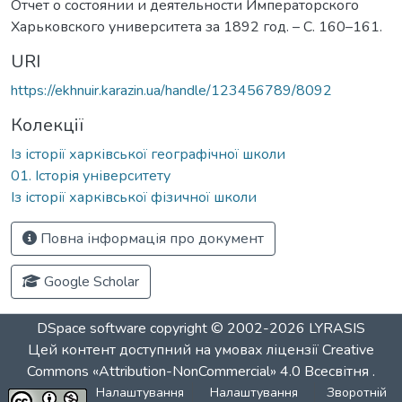
Отчет о состоянии и деятельности Императорского
Харьковского университета за 1892 год. – С. 160–161.
URI
https://ekhnuir.karazin.ua/handle/123456789/8092
Колекції
Із історії харківської географічної школи
01. Історія університету
Із історії харківської фізичної школи
Повна інформація про документ
Google Scholar
DSpace software
copyright © 2002-2026
LYRASIS
Цей контент доступний на умовах ліцензії
Creative
Commons «Attribution-NonCommercial» 4.0 Всесвітня
.
Налаштування
Налаштування
Зворотній