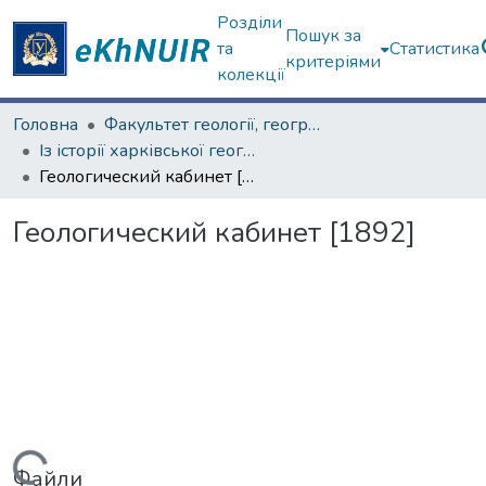
Розділи
Пошук за
та
Статистика
критеріями
колекції
Головна
Факультет геології, географіії, рекреації і туризму
Із історії харківської географічної школи
Геологический кабинет [1892]
Геологический кабинет [1892]
Файли