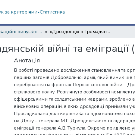
к за критеріями
Статистика
Кваліфікаційні випускні роботи бакалаврів. Історичний факультет
«Дроздовці» в Громадянській війні та еміграції (1918–1939)
янській війні та еміграції
Анотація
В роботі проведено дослідження становлення та орга
перших загонів Добровольчої армії, який виник ще п
перебування на фронтах Першої світової війни – Д
стрілкового полку. Розглянуто особливості комплект
офіцерськими та солдатськими кадрами, зроблено а
військових операцій, в яких дроздовці приймали уча
Прослідковано долі керівника та вдохновителя похо
на-Дону – генерала М.Г. Дроздовського та лідера д
еміграції генерала А.В. Туркула. Окремо приділено у