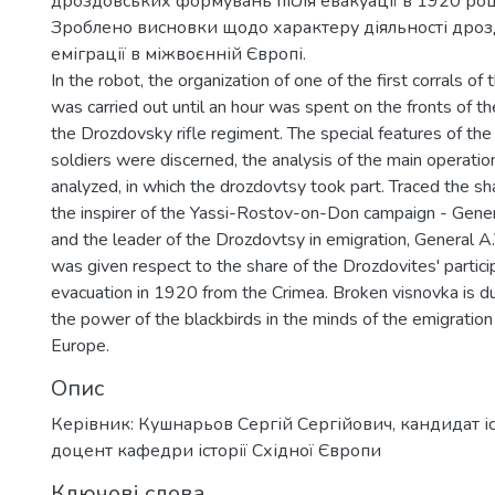
дроздовських формувань після евакуації в 1920 роц
Зроблено висновки щодо характеру діяльності дроз
еміграції в міжвоєнній Європі.
In the robot, the organization of one of the first corrals o
was carried out until an hour was spent on the fronts of t
the Drozdovsky rifle regiment. The special features of the 
soldiers were discerned, the analysis of the main operati
analyzed, in which the drozdovtsy took part. Traced the sh
the inspirer of the Yassi-Rostov-on-Don campaign - Gene
and the leader of the Drozdovtsy in emigration, General A
was given respect to the share of the Drozdovites' partici
evacuation in 1920 from the Crimea. Broken visnovka is du
the power of the blackbirds in the minds of the emigration 
Europe.
Опис
Керівник: Кушнарьов Сергій Сергійович, кандидат і
доцент кафедри історії Східної Європи
Ключові слова