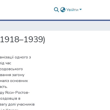
Увійти
 (1918–1939)
нізації одного з
ід час
роздовського
ування загону
наліз основних
сть.
ду Ясси-Ростов-
роздовців в
вагу долі учасників