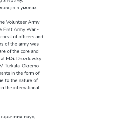
і з Криму.
довців в умовах
f the Volunteer Army
he First Army War -
corral of officers and
ons of the army was
are of the core and
ral M.G. Drozdovsky
.V. Turkula. Okremo
pants in the form of
e to the nature of
in the international
сторичних наук,