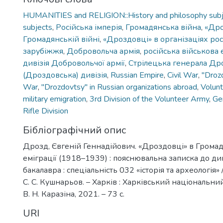
HUMANITIES and RELIGION::History and philosophy subje
subjects
,
Російська імперія
,
Громадянська війна
,
«Дро
Громадянській війні
,
«Дроздовці» в організаціях рос
зарубіжжя
,
Добровольча армія
,
російська військова 
дивізія Добровольчої армії
,
Стрілецька генерала Др
(Дроздовська) дивізія
,
Russian Empire
,
Civil War
,
"Drozd
War
,
"Drozdovtsy" in Russian organizations abroad
,
Volun
military emigration
,
3rd Division of the Volunteer Army
,
Ge
Rifle Division
Бібліографічний опис
Дрозд, Євгеній Геннадійович. «Дроздовці» в Громадя
еміграції (1918–1939) : пояснювальна записка до д
бакалавра : спеціальність 032 «історія та археологія» /
С. С. Кушнарьов. – Харків : Харківський національни
В. Н. Каразіна, 2021. – 73 с.
URI