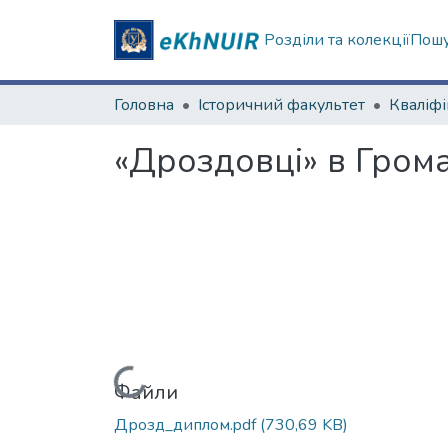
Розділи та колекції
Пошу
Головна
Історичний факультет
«Дроздовці» в Громад
Вантажиться...
Файли
Дрозд_диплом.pdf
(730,69 KB)