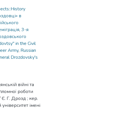
cts::History
здовці» в
ійського
еміграція
,
3-я
оздовського
ovtsy" in the Civil
teer Army
,
Russian
neral Drozdovsky's
нській війні та
ипломної роботи
 Є. Г. Дрозд ; кер.
й університет імені