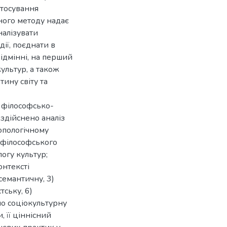
стосування
ного методу надає
налізувати
ії, поєднати в
ідмінні, на перший
ультур, а також
ину світу та
 філософсько-
 здійснено аналіз
опологічному
о філософського
логу культур;
нтексті
семантичну, 3)
тську, 6)
но соціокультурну
 її ціннісний