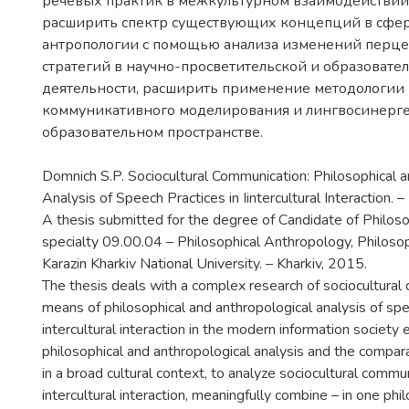
речевых практик в межкультурном взаимодействи
расширить спектр существующих концепций в сфе
антропологии с помощью анализа изменений перц
стратегий в научно-просветительской и образовате
деятельности, расширить применение методологии
коммуникативного моделирования и лингвосинерге
образовательном пространстве.
Domnich S.P. Sociocultural Communication: Philosophical 
Analysis of Speech Practices in Iintercultural Interaction. –
A thesis submitted for the degree of Candidate of Philoso
specialty 09.00.04 – Philosophical Anthropology, Philosop
Karazin Kharkiv National University. – Kharkiv, 2015.
The thesis deals with a complex research of sociocultural
means of philosophical and anthropological analysis of spe
intercultural interaction in the modern information society
philosophical and anthropological analysis and the compar
in a broad cultural context, to analyze sociocultural commun
intercultural interaction, meaningfully combine – in one ph