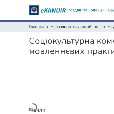
Розділи та колекції
Пошу
Головна
Навчально-науковий інститут філософії, культурології, політології
Соціокультурна ком
мовленнєвих практик
Вантажиться...
Файли