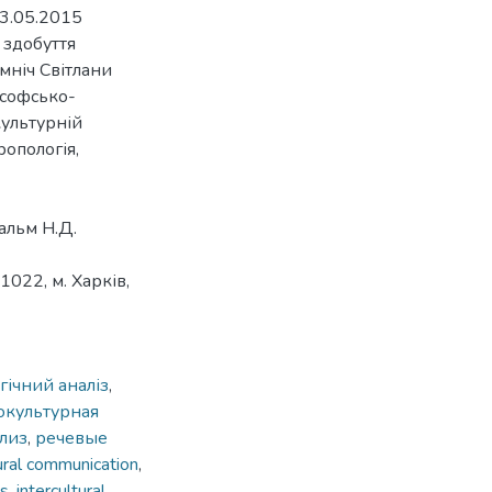
13.05.2015
 здобуття
мніч Світлани
ософсько-
культурній
ропологія,
альм Н.Д.
1022, м. Харків,
ічний аналіз
,
окультурная
лиз
,
речевые
ural communication
,
es
,
intercultural