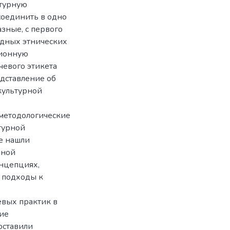
ьтурную
оединить в одно
зные, с первого
одных этнических
ционную
чевого этикета
едставление об
культурной
 методологические
турной
е нашли
рной
онцепциях,
 подходы к
вых практик в
ие
оставили