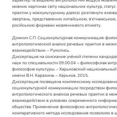
характер та виділено антропологічні модуси мовлен
мовних картинах світу національних культур, стату
практик у міжкультурному діалозі; розглянуто еквіва
звертань, представлених китайською, в’єтнамською,
російською формами мовленнєвого етикету.
Домнич С.П. Социокультурная коммуникация: фило
антропологический анализ речевых практик в меж
взаимодействии. – Рукопись.
Диссертация на соискание учѐной степени кандида
наук по специальности 09.00.04 – философская антр
философия культуры. – Харьковский национальный
имени В.Н. Каразина. – Харьков, 2015.
Диссертация посвящена комплексному исследован
социокультурной коммуникации посредством фило
антропологического анализа речевых практик в ме
взаимодействии в условиях современного информ
общества. Применение философско-антропологичес
компаративного метода исследования позволило в