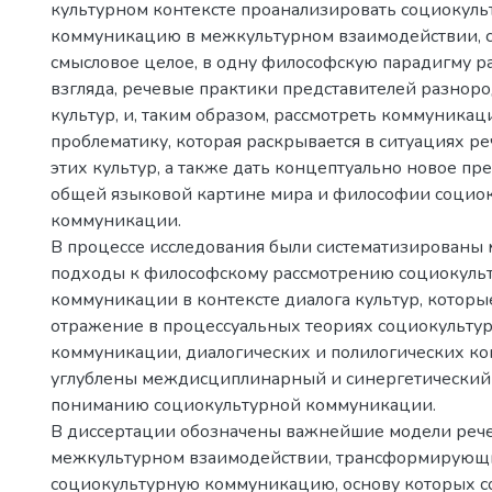
культурном контексте проанализировать социокул
коммуникацию в межкультурном взаимодействии, с
смысловое целое, в одну философскую парадигму ра
взгляда, речевые практики представителей разнор
культур, и, таким образом, рассмотреть коммуника
проблематику, которая раскрывается в ситуациях ре
этих культур, а также дать концептуально новое пр
общей языковой картине мира и философии социо
коммуникации.
В процессе исследования были систематизированы
подходы к философскому рассмотрению социокуль
коммуникации в контексте диалога культур, которы
отражение в процессуальных теориях социокульту
коммуникации, диалогических и полилогических к
углублены междисциплинарный и синергетический
пониманию социокультурной коммуникации.
В диссертации обозначены важнейшие модели рече
межкультурном взаимодействии, трансформирующ
социокультурную коммуникацию, основу которых с