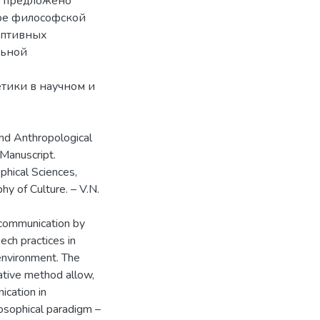
и предложено
ре философской
ептивных
льной
тики в научном и
and Anthropological
 Manuscript.
phical Sciences,
hy of Culture. – V.N.
 communication by
ech practices in
 environment. The
ative method allow,
ication in
ilosophical paradigm –