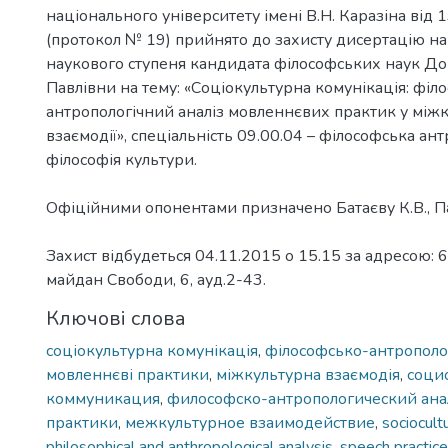
національного університету імені В.Н. Каразіна від 
(протокол № 19) прийнято до захисту дисертацію на
наукового ступеня кандидата філософських наук До
Павлівни на тему: «Соціокультурна комунікація: філ
антропологічний аналіз мовленнєвих практик у між
взаємодії», спеціальність 09.00.04 – філософська ант
філософія культури.
Офіційними опонентами призначено Батаєву К.В., П
Захист відбудеться 04.11.2015 о 15.15 за адресою: 6
майдан Свободи, 6, ауд.2-43.
Ключові слова
соціокультурна комунікація
,
філософсько-антрополог
мовленнєві практики
,
міжкультурна взаємодія
,
соци
коммуникация
,
философско-антропологический ана
практики
,
межкультурное взаимодействие
,
sociocult
philosophical and anthropological analysis
,
speech practic