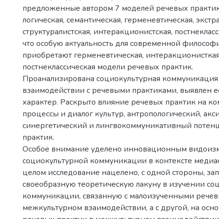
предложенные автором 7 моделей речевых практик
логическая, семантическая, герменевтическая, экстр
структуралистская, интеракционистская, постнекласс
что особую актуальность для современной философ
приобретают герменевтическая, интеракционисткая
постнеклассическая модели речевых практик.
Проанализирована социокультурная коммуникация
взаимодействии с речевыми практиками, выявлен 
характер. Раскрыто влияние речевых практик на 
процессы и диалог культур, антропологический, акс
синергетический и лингвокоммуникативный потен
практик.
Особое внимание уделено инновационным видоиз
социокультурной коммуникации в контексте медиа
целом исследование нацелено, с одной стороны, за
своеобразную теоретическую лакуну в изучении со
коммуникации, связанную с малоизученными речев
межкультурном взаимодействии, а с другой, на осно