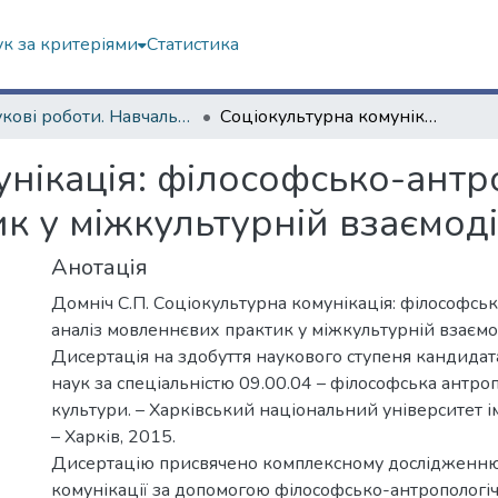
к за критеріями
Статистика
Наукові роботи. Навчально-науковий інститут філософії, культурології, політології
Соціокультурна комунікація: філософсько-антропологічний аналіз мовленнєвих практик у міжкультурній взаємодії
унікація: філософсько-антр
 у міжкультурній взаємоді
Анотація
Домніч С.П. Соціокультурна комунікація: філософсь
аналіз мовленнєвих практик у міжкультурній взаємод
Дисертація на здобуття наукового ступеня кандида
наук за спеціальністю 09.00.04 – філософська антроп
культури. – Харківський національний університет ім
– Харків, 2015.
Дисертацію присвячено комплексному дослідженню
комунікації за допомогою філософсько-антропологіч