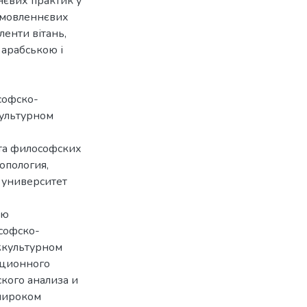
нєвих практик у
с мовленнєвих
ленти вітань,
 арабською і
софско-
культурном
та философских
опология,
 университет
ию
софско-
жкультурном
ационного
кого анализа и
 широком