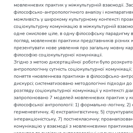
мовленнєвих практик у міжкультурній взаємодії. За
філософсько-антропологічного аналізу і компаратив
можливість у широкому культурному контексті проа
соціокультурну комунікацію в міжкультурній взаємод
одне смислове ціле, в одну філософську парадигму в
погляд, мовленнєві практики представників різних к
презентувати нове уявлення про загальну мовну карт
філософію соціокультурної комунікації.
Згідно з метою дисертаційної роботи було розкрито
антропологічну сутність соціокультурної комунікації;
поняття «мовленнєва практика» в філософсько-антр
дискурсі; систематизовано методологічні підходи д
розгляду соціокультурної комунікації у контексті діа
запропоновано 7 моделей мовленнєвих практик у ко
філософської антропології: 1) формально-логічну, 2) 
герменевтичну, 4) екстралінгвістичну, 5) структураліс
інтеракціоністську, 7) постнекласичну; проаналізова
комунікацію у взаємодії з мовленнєвими практиками,