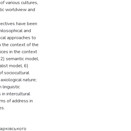
of various cultures,
stic worldview and
bjectives have been
hilosophical and
ical approaches to
n the context of the
ices in the context
, 2) semantic model,
alist model, 6)
f sociocultural
axiological nature;
 linguistic
in intercultural
rms of address in
es.
Харківського