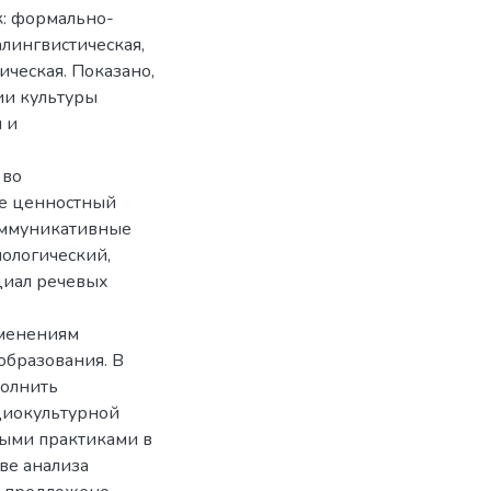
: формально-
алингвистическая,
ическая. Показано,
ии культуры
 и
 во
ее ценностный
коммуникативные
иологический,
циал речевых
менениям
образования. В
полнить
циокультурной
ыми практиками в
ве анализа