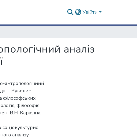
Увійти
опологічний аналіз
ї
ко-антропологічний
ії. – Рукопис.
та філософських
ологія, філософія
ені В.Н. Каразіна.
 соціокультурної
ного аналізу