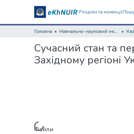
Розділи та колекції
Пошу
Головна
Навчально-науковий інститут "Каразінський інститут міжнародних відносин та туристичного бізнесу"
Сучасний стан та пе
Західному регіоні У
Файли