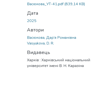
Вантажиться...
Васюкова_УТ-41.pdf
(839,14 KB)
Дата
2025
Автори
Васюкова, Дар’я Романівна
Vasyukova, D. R.
Видавець
Харків : Харківський національний
університет імені В. Н. Каразіна