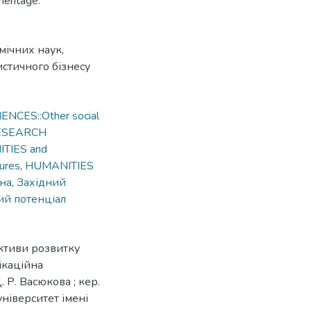
heritage.
мічних наук,
истичного бізнесу
ENCES::Other social
RESEARCH
TIES and
tures
,
HUMANITIES
їна
,
Західний
ий потенціал
ективи розвитку
фікаційна
 Р. Васюкова ; кер.
університет імені