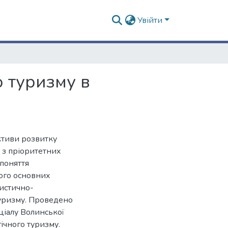
Увійти
о туризму в
ктиви розвитку
о з пріоритетних
 поняття
його основних
ристично-
туризму. Проведено
ціалу Волинської
ічного туризму.