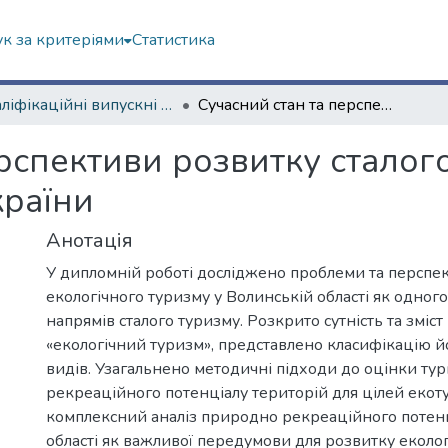
к за критеріями
Статистика
Кваліфікаційні випускні роботи бакалаврів. Навчально-науковий інститут "Каразінський інститут міжнародних відносин та туристичного бізнесу"
Сучасний стан та перспективи розвитку сталого туризму в Західному регіоні України
рспективи розвитку сталог
країни
Анотація
У дипломній роботі досліджено проблеми та перспе
екологічного туризму у Волинській області як одног
напрямів сталого туризму. Розкрито сутність та зміст
«екологічний туризм», представлено класифікацію 
видів. Узагальнено методичні підходи до оцінки ту
рекреаційного потенціалу територій для цілей еко
комплексний аналіз природно рекреаційного потен
області як важливої передумови для розвитку еколог