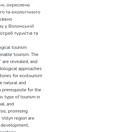
ні, окреслено
го та екологічного
овано
му у Волинській
отреб туристів та
gical tourism
ainable tourism. The
” are revealed, and
odological approaches
itories for ecotourism
e natural and
 prerequisite for the
s type of tourism in
nal, and
sis, promising
e Volyn region are
le development,