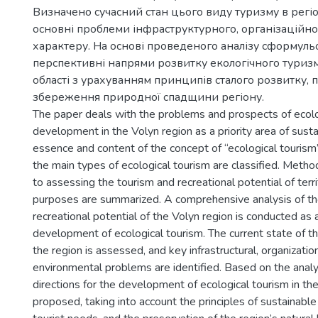
Визначено сучасний стан цього виду туризму в регіо
основні проблеми інфраструктурного, організаційно
характеру. На основі проведеного аналізу сформуль
перспективні напрями розвитку екологічного туриз
області з урахуванням принципів сталого розвитку, п
збереження природної спадщини регіону.
The paper deals with the problems and prospects of ecolo
development in the Volyn region as a priority area of sust
essence and content of the concept of “ecological tourism
the main types of ecological tourism are classified. Meth
to assessing the tourism and recreational potential of terr
purposes are summarized. A comprehensive analysis of th
recreational potential of the Volyn region is conducted as a
development of ecological tourism. The current state of thi
the region is assessed, and key infrastructural, organizatio
environmental problems are identified. Based on the analy
directions for the development of ecological tourism in th
proposed, taking into account the principles of sustainab