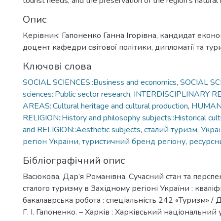
tourist needs, and the preservation of the region’s natural 
Опис
Керівник: Гапоненко Ганна Ігорівна, кандидат еконо
доцент кафедри світової політики, дипломатії та тур
Ключові слова
SOCIAL SCIENCES::Business and economics
,
SOCIAL SCI
sciences::Public sector research
,
INTERDISCIPLINARY 
AREAS::Cultural heritage and cultural production
,
HUMANI
RELIGION::History and philosophy subjects::Historical cul
and RELIGION::Aesthetic subjects
,
сталий туризм
,
Укра
регіон України
,
туристичний бренд регіону
,
ресурсн
Бібліографічний опис
Васюкова, Дар’я Романівна. Сучасний стан та персп
сталого туризму в Західному регіоні України : квалі
бакалаврська робота : спеціальність 242 «Туризм» / Д.
Г. І. Гапоненко. – Харків : Харківський національний 