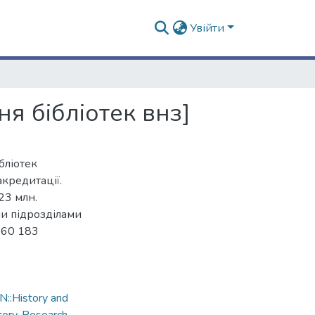
Увійти
я бібліотек внз]
бліотек
акредитації.
23 млн.
ми підрозділами
660 183
::History and