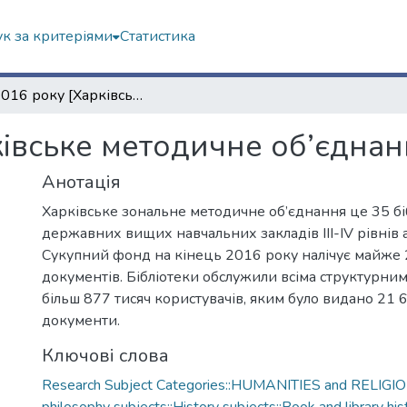
к за критеріями
Статистика
Звіт 2016 року [Харківське методичне об’єднання бібліотек внз]
ківське методичне об’єднанн
Анотація
Харківське зональне методичне об’єднання це 35 бі
державних вищих навчальних закладів III-IV рівнів 
Сукупний фонд на кінець 2016 року налічує майже 
документів. Бібліотеки обслужили всіма структурни
більш 877 тисяч користувачів, яким було видано 21 
документи.
Ключові слова
Research Subject Categories::HUMANITIES and RELIGION