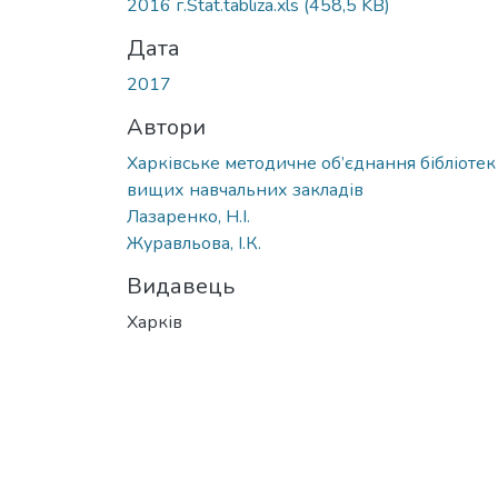
2016 г.Stat.tabliza.xls
(458,5 KB)
Дата
2017
Автори
Харківське методичне об’єднання бібліотек
вищих навчальних закладів
Лазаренко, Н.І.
Журавльова, І.К.
Видавець
Харків