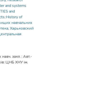
tory
,
Research
ter and systems
ITIES and
ts::History of
 вищих навчальних
отека
,
Харьковский
ентральная
навч. закл. ; Авт.-
рків: ЦНБ ХНУ ім.