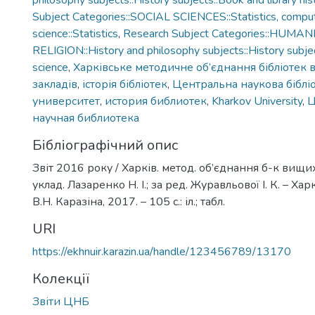
philosophy subjects::History subjects::Book and library his
Subject Categories::SOCIAL SCIENCES::Statistics, compu
science::Statistics
,
Research Subject Categories::HUMAN
RELIGION::History and philosophy subjects::History subjec
science
,
Харківське методичне об’єднання бібліотек
закладів
,
історія бібліотек
,
Центральна наукова біблі
университет
,
история библиотек
,
Kharkov University
,
Ц
научная библиотека
Бібліографічний опис
Звіт 2016 року / Харків. метод. об’єднання б-к вищих 
уклад. Лазаренко Н. І.; за ред. Журавльової І. К. – Ха
В.Н. Каразіна, 2017. – 105 с.: іл.; табл.
URI
https://ekhnuir.karazin.ua/handle/123456789/13170
Колекції
Звіти ЦНБ