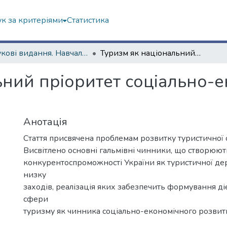
к за критеріями
Статистика
Наукові видання. Навчально-науковий інститут "Каразінський інститут міжнародних відносин та туристичного бізнесу"
Туризм як національний пріоритет соціально-економічного розвитку України
ьний пріоритет соціально-
Анотація
Стаття присвячена проблемам розвитку туристичної 
Висвітлено основні гальмівні чинники, що створюют
конкурентоспроможності України як туристичної д
низку
заходів, реалізація яких забезпечить формування ді
сфери
туризму як чинника соціально-економічного розвитк