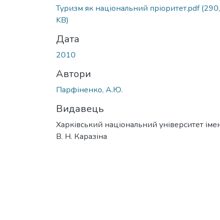
Туризм як національний пріоритет.pdf
(290
KB)
Дата
2010
Автори
Парфіненко, А.Ю.
Видавець
Харківський національний університет імен
В. Н. Каразіна