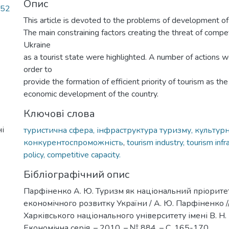
Опис
,52
This article is devoted to the problems of development of 
The main constraining factors creating the threat of compet
Ukraine
as a tourist state were highlighted. A number of actions 
order to
provide the formation of efficient priority of tourism as the
economic development of the country.
Ключові слова
і
туристична сфера, інфраструктура туризму, культурн
конкурентоспроможність
,
tourism industry, tourism infra
policy, competitive capacity.
Бібліографічний опис
Парфіненко А. Ю. Туризм як національний пріорите
економічного розвитку України / А. Ю. Парфіненко /
Харківського національного університету імені В. Н. 
Економічна серія. – 2010. – № 884. – С. 165-170.