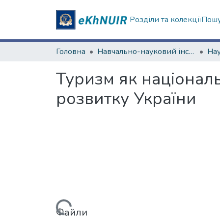
Розділи та колекції
Пошу
Головна
Навчально-науковий інститут "Каразінський інститут міжнародних відносин та туристичного бізнесу"
Туризм як націонал
розвитку України
Вантажиться...
Файли