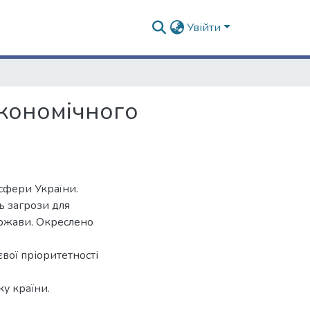
Увійти
економічного
сфери України.
ь загрози для
ержави. Окреслено
євої пріоритетності
у країни.