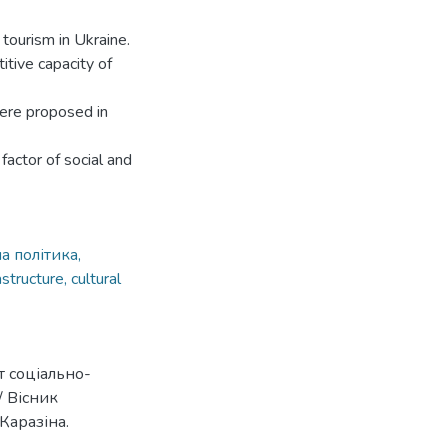
tourism in Ukraine.
itive capacity of
were proposed in
 factor of social and
а політика,
structure, cultural
т соціально-
/ Вісник
Каразіна.