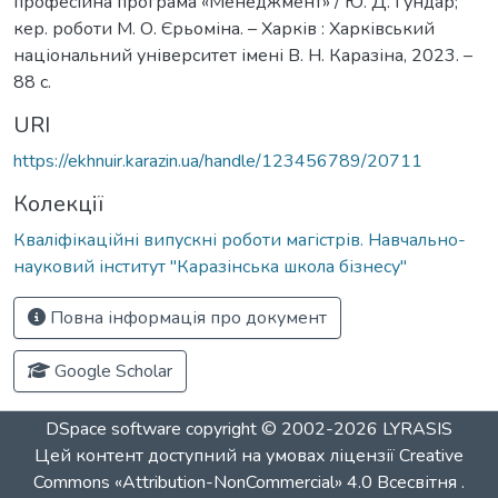
професійна програма «Менеджмент» / Ю. Д. Гундар;
кер. роботи М. О. Єрьоміна. – Харків : Харківський
національний університет імені В. Н. Каразіна, 2023. –
88 с.
URI
https://ekhnuir.karazin.ua/handle/123456789/20711
Колекції
Кваліфікаційні випускні роботи магістрів. Навчально-
науковий інститут "Каразінська школа бізнесу"
Повна інформація про документ
Google Scholar
DSpace software
copyright © 2002-2026
LYRASIS
Цей контент доступний на умовах ліцензії
Creative
Commons «Attribution-NonCommercial» 4.0 Всесвітня
.