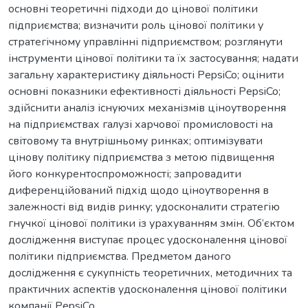
основні теоретичні підходи до цінової політики
підприємства; визначити роль цінової політики у
стратегічному управлінні підприємством; розглянути
інструменти цінової політики та їх застосування; надати
загальну характеристику діяльності PepsiCo; оцінити
основні показники ефективності діяльності PepsiCo;
здійснити аналіз існуючих механізмів ціноутворення
на підприємствах галузі харчової промисловості на
світовому та внутрішньому ринках; оптимізувати
цінову політику підприємства з метою підвищення
його конкурентоспроможності; запровадити
диференційований підхід щодо ціноутворення в
залежності від видів ринку; удосконалити стратегію
гнучкої цінової політики із урахуванням змін. Об’єктом
дослідження виступає процес удосконалення цінової
політики підприємства. Предметом даного
дослідження є сукупність теоретичних, методичних та
практичних аспектів удосконалення цінової політики
компанії PepsiCo.