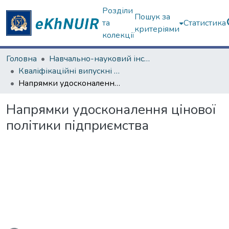
Розділи
Пошук за
та
Статистика
критеріями
колекції
Головна
Навчально-науковий інститут "Каразінська школа бізнесу"
Кваліфікаційні випускні роботи магістрів. Навчально-науковий інститут "Каразінська школа бізнесу"
Напрямки удосконалення цінової політики підприємства
Напрямки удосконалення цінової
політики підприємства