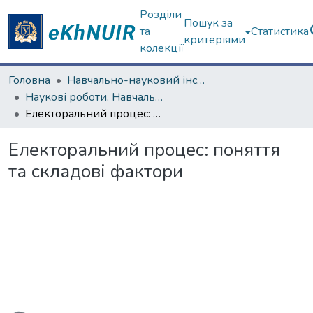
Розділи
Пошук за
та
Статистика
критеріями
колекції
Головна
Навчально-науковий інститут філософії, культурології, політології
Наукові роботи. Навчально-науковий інститут філософії, культурології, політології
Електоральний процес: поняття та складові фактори
Електоральний процес: поняття
та складові фактори