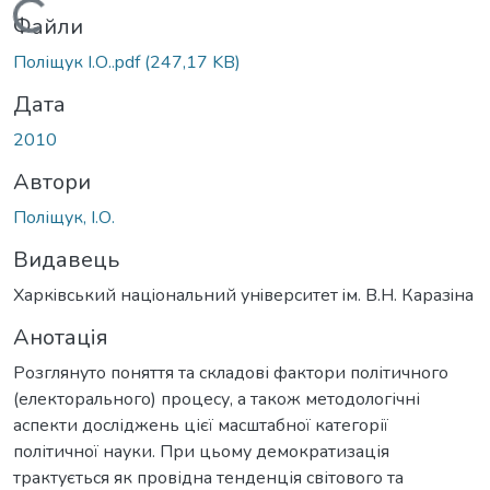
Вантажиться...
Файли
Поліщук І.О..pdf
(247,17 KB)
Дата
2010
Автори
Поліщук, І.О.
Видавець
Харкiвський нацiональний унiверситет iм. В.Н. Каразiна
Анотація
Розглянуто поняття та складові фактори політичного
(електорального) процесу, а також методологічні
аспекти досліджень цієї масштабної категорії
політичної науки. При цьому демократизація
трактується як провідна тенденція світового та