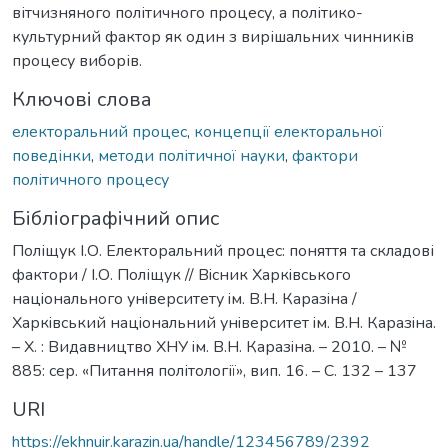
вітчизняного політичного процесу, а політико-
культурний фактор як один з вирішальних чинників
процесу виборів.
Ключові слова
електоральний процес
,
концепції електоральної
поведінки
,
методи політичної науки
,
фактори
політичного процесу
Бібліографічний опис
Поліщук І.О. Електоральний процес: поняття та складові
фактори / І.О. Поліщук // Вiсник Харкiвського
нацiонального унiверситету iм. В.Н. Каразiна /
Харкiвський нацiональний унiверситет iм. В.Н. Каразiна.
– Х. : Видавництво ХНУ iм. В.Н. Каразiна. – 2010. – №
885: сер. «Питання політології», вип. 16. – С. 132 – 137
URI
https://ekhnuir.karazin.ua/handle/123456789/2392