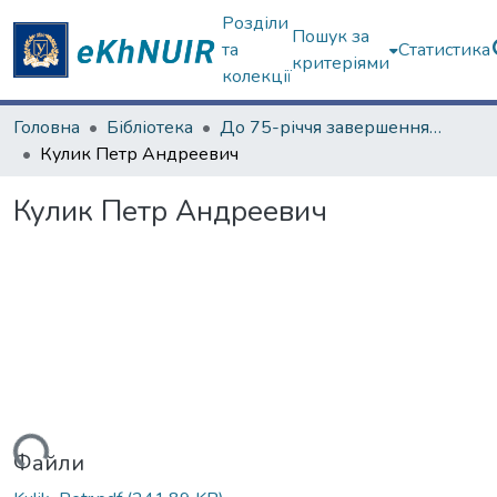
Розділи
Пошук за
та
Статистика
критеріями
колекції
Головна
Бібліотека
До 75-річчя завершення Другої світової війни
Кулик Петр Андреевич
Кулик Петр Андреевич
иться...
Файли