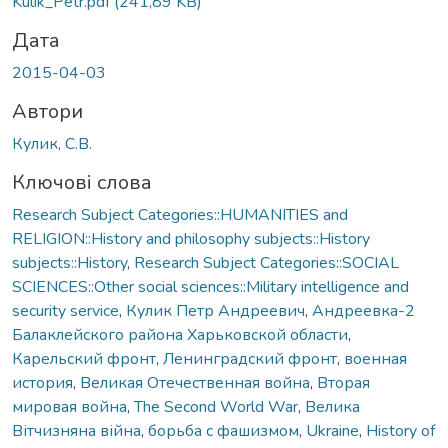
Kulik_Petr.pdf
(241,89 KB)
Дата
2015-04-03
Автори
Кулик, С.В.
Ключові слова
Research Subject Categories::HUMANITIES and
RELIGION::History and philosophy subjects::History
subjects::History
,
Research Subject Categories::SOCIAL
SCIENCES::Other social sciences::Military intelligence and
security service
,
Кулик Петр Андреевич
,
Андреевка-2
Балаклейского района Харьковской области
,
Карельский фронт
,
Ленинградский фронт
,
военная
история
,
Великая Отечественная война
,
Вторая
мировая война
,
The Second World War
,
Велика
Вітчизняна війна
,
борьба с фашизмом
,
Ukraine
,
History of