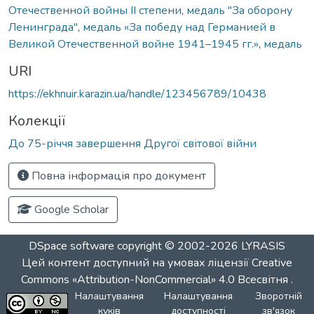
Отечественной войны ІІ степени
,
медаль "За оборону
Ленинграда"
,
медаль «За победу над Германией в
Великой Отечественной войне 1941–1945 гг.»
,
медаль
URI
https://ekhnuir.karazin.ua/handle/123456789/10438
Колекції
До 75-річчя завершення Другої світової війни
Повна інформація про документ
Google Scholar
DSpace software
copyright © 2002-2026
LYRASIS
Цей контент доступний на умовах ліцензії
Creative
Commons «Attribution-NonCommercial» 4.0 Всесвітня
.
Налаштування
Налаштування
Зворотній
куків
доступності
зв'язок