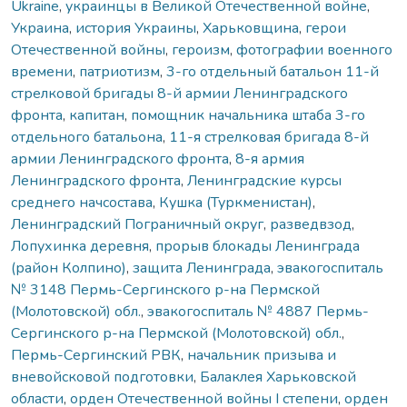
Ukraine
,
украинцы в Великой Отечественной войне
,
Украина
,
история Украины
,
Харьковщина
,
герои
Отечественной войны
,
героизм
,
фотографии военного
времени
,
патриотизм
,
3-го отдельный батальон 11-й
стрелковой бригады 8-й армии Ленинградского
фронта
,
капитан
,
помощник начальника штаба 3-го
отдельного батальона
,
11-я стрелковая бригада 8-й
армии Ленинградского фронта
,
8-я армия
Ленинградского фронта
,
Ленинградские курсы
среднего начсостава
,
Кушка (Туркменистан)
,
Ленинградский Пограничный округ
,
разведвзод
,
Лопухинка деревня
,
прорыв блокады Ленинграда
(район Колпино)
,
защита Ленинграда
,
эвакогоспиталь
№ 3148 Пермь-Сергинского р-на Пермской
(Молотовской) обл.
,
эвакогоспиталь № 4887 Пермь-
Сергинского р-на Пермской (Молотовской) обл.
,
Пермь-Сергинский РВК
,
начальник призыва и
вневойсковой подготовки
,
Балаклея Харьковской
области
,
орден Отечественной войны І степени
,
орден