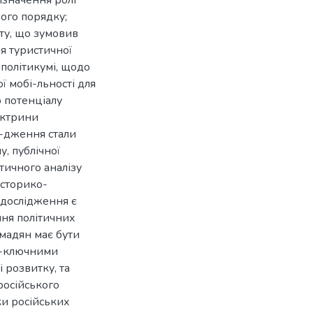
изначення ролі
вого порядку;
ту, що зумовив
я туристичної
у політикумі, щодо
 мобі-льності для
 потенціалу
октрини
-дження стали
у, публічної
ітичного аналізу
історико-
 дослідження є
ня політичних
мадян має бути
и-ключними
 розвитку, та
російського
ки російських