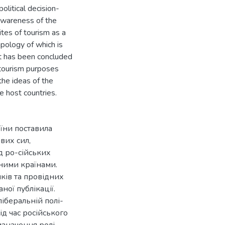
olitical decision-
 awareness of the
tes of tourism as a
apology of which is
it has been concluded
r tourism purposes
the ideas of the
e host countries.
їни поставила
вих сил,
д ро-сійських
ними країнами.
иків та провідних
ної публікації.
іберальній полі-
ід час російського