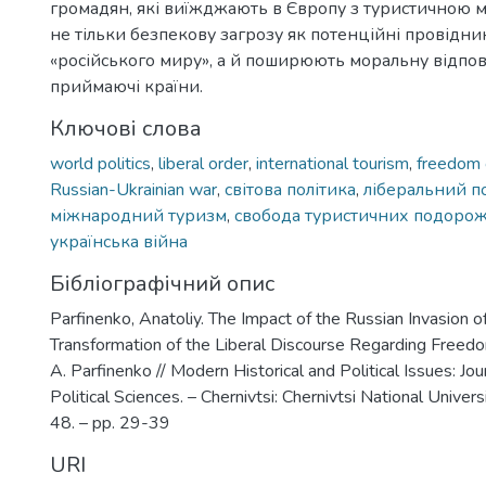
громадян, які виїжджають в Європу з туристичною м
не тільки безпекову загрозу як потенційні провідни
«російського миру», а й поширюють моральну відпов
приймаючі країни.
Ключові слова
world politics
,
liberal order
,
international tourism
,
freedom o
Russian-Ukrainian war
,
світова політика
,
ліберальний п
міжнародний туризм
,
свобода туристичних подоро
українська війна
Бібліографічний опис
Parfinenko, Anatoliy. The Impact of the Russian Invasion o
Transformation of the Liberal Discourse Regarding Freedom
A. Parfinenko // Modern Historical and Political Issues: Jour
Political Sciences. – Chernivtsi: Chernivtsi National Univer
48. – pp. 29-39
URI