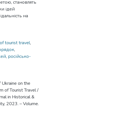
етою, становлять
ки ідей
ідальність на
f tourist travel
,
орядок
,
жей
,
російсько-
f Ukraine on the
 of Tourist Travel /
nal in Historical &
sity, 2023. – Volume.