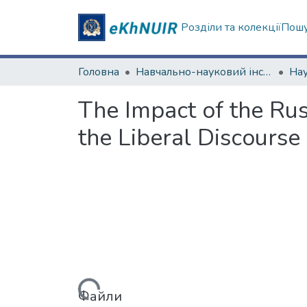
Розділи та колекції
Пошу
Головна
Навчально-науковий інститут "Каразінський інститут міжнародних відносин та туристичного бізнесу"
The Impact of the Rus
the Liberal Discourse
Вантажиться...
Файли