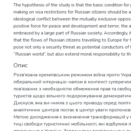
The hypothesis of the study is that the basic condition for p
making on visa restrictions for Russian citizens should be
ideological conflict between the mutually exclusive opposi
positive force for peace and development and terror, the 
embraced by a large part of Russian society. Accordingly, 
that the flows of Russian citizens travelling to Europe fo
pose not only a security threat as potential conductors of 
“Russian world”, but also extend moral responsibility to th
Опис
Розв’язана кремлівським режимом війна проти Укра
ліберальний інтернаціо-налізм в контекст суперечли
пов’язаних з необхідністю обмеження прав та свобо
туристів щодо вільного подорожування демократич
Дискусія, яка ви-никла з цього приводу серед політ
аналітичних центрів постає в центрі уваги пропонова
Метою дослідження є визначення трансформацій у л
тиці свободи туристичної мобільності, які відбулися п