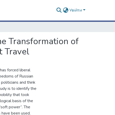
Увійти
he Transformation of
t Travel
as forced liberal
freedoms of Russian
politicians and think
udy is to identify the
mobility that took
ogical basis of the
 “soft power”. The
s have been used.