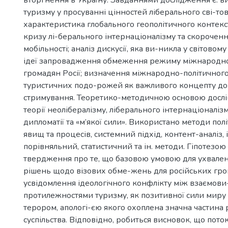
вторгнення в Україну. Завданнями дослідження є: в
туризму у просуванні цінностей ліберального сві-то
характеристика глобального геополітичного контекс
кризу лі-берального інтернаціоналізму та скороченн
мобільності; аналіз дискусії, яка ви-никла у світовом
ідеї запровадження обмеження режиму міжнародної
громадян Росії; визначення міжнародно-політичного
туристичних подо-рожей як важливого концепту д
стримування. Теоретико-методичною основою дослі
теорії неолібералізму, ліберального інтернаціоналізм
дипломатії та «м’якої сили». Використано методи пол
явищ та процесів, системний підхід, контент-аналіз, 
порівняльний, статистичний та ін. методи. Гіпотезою
твердження про те, що базовою умовою для ухвален
рішень щодо візових обме-жень для російських гро
усвідомлення ідеологічного конфлікту між взаємов
протилежностями туризму, як позитивної сили миру і
терором, апологі-єю якого охоплена значна частина 
суспільства. Відповідно, робиться висновок, що пото