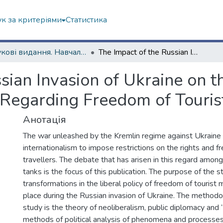
к за критеріями
Статистика
Наукові видання. Навчально-науковий інститут "Каразінський інститут міжнародних відносин та туристичного бізнесу"
The Impact of the Russian Invasion of Ukraine on the Transformation of the Liberal Discourse Regarding Freedom of Tourist Travel
sian Invasion of Ukraine on t
 Regarding Freedom of Touris
Анотація
The war unleashed by the Kremlin regime against Ukraine h
internationalism to impose restrictions on the rights and 
travellers. The debate that has arisen in this regard among 
tanks is the focus of this publication. The purpose of the st
transformations in the liberal policy of freedom of tourist 
place during the Russian invasion of Ukraine. The methodol
study is the theory of neoliberalism, public diplomacy and
methods of political analysis of phenomena and processe