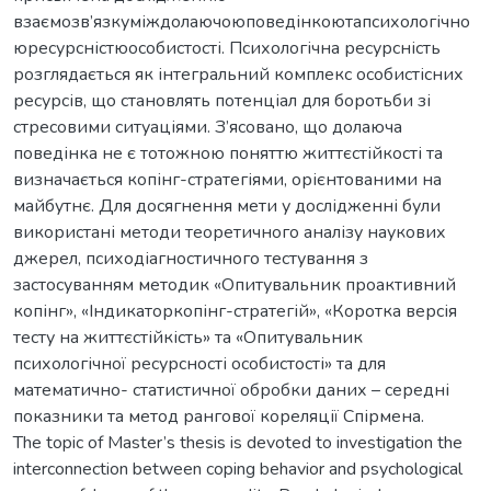
взаємозв’язкуміждолаючоюповедінкоютапсихологічно
юресурсністюособистості. Психологічна ресурсність
розглядається як інтегральний комплекс особистісних
ресурсів, що становлять потенціал для боротьби зі
стресовими ситуаціями. З’ясовано, що долаюча
поведінка не є тотожною поняттю життєстійкості та
визначається копінг-стратегіями, орієнтованими на
майбутнє. Для досягнення мети у дослідженні були
використані методи теоретичного аналізу наукових
джерел, психодіагностичного тестування з
застосуванням методик «Опитувальник проактивний
копінг», «Індикаторкопінг-стратегій», «Коротка версія
тесту на життєстійкість» та «Опитувальник
психологічної ресурсності особистості» та для
математично- статистичної обробки даних – середні
показники та метод рангової кореляції Спірмена.
The topic of Master’s thesis is devoted to investigation the
interconnection between coping behavior and psychological