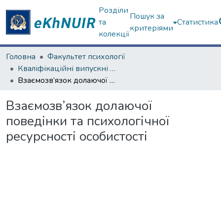
Розділи
Пошук за
та
Статистика
критеріями
колекції
Головна
Факультет психології
Кваліфікаційні випускні роботи магістрів. Факультет психології
Взаємозв’язок долаючої поведінки та психологічної ресурсності особистості
Взаємозв’язок долаючої
поведінки та психологічної
ресурсності особистості