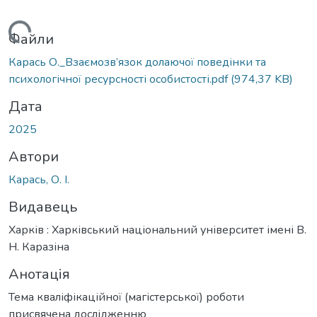
ажиться...
Файли
Карась О._Взаємозв’язок долаючої поведінки та
психологічної ресурсності особистості.pdf
(974,37 KB)
Дата
2025
Автори
Карась, О. І.
Видавець
Харків : Харківський національний університет імені В.
Н. Каразіна
Анотація
Тема кваліфікаційної (магістерської) роботи
присвячена дослідженню