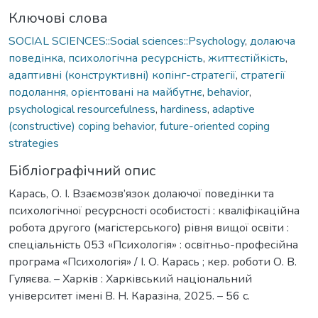
Ключові слова
SOCIAL SCIENCES::Social sciences::Psychology
,
долаюча
поведінка
,
психологічна ресурсність
,
життєстійкість
,
адаптивні (конструктивні) копінг-стратегії
,
стратегії
подолання, орієнтовані на майбутнє
,
behavior
,
psychological resourcefulness
,
hardiness
,
adaptive
(constructive) coping behavior
,
future-oriented coping
strategies
Бібліографічний опис
Карась, О. І. Взаємозв’язок долаючої поведінки та
психологічної ресурсності особистості : кваліфікаційна
робота другого (магістерського) рівня вищої освіти :
спеціальність 053 «Психологія» : освітньо-професійна
програма «Психологія» / І. О. Карась ; кер. роботи О. В.
Гуляєва. – Харків : Харківський національний
університет імені В. Н. Каразіна, 2025. – 56 с.