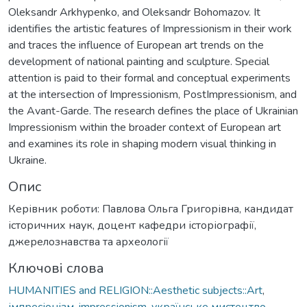
Oleksandr Arkhypenko, and Oleksandr Bohomazov. It
identifies the artistic features of Impressionism in their work
and traces the influence of European art trends on the
development of national painting and sculpture. Special
attention is paid to their formal and conceptual experiments
at the intersection of Impressionism, PostImpressionism, and
the Avant-Garde. The research defines the place of Ukrainian
Impressionism within the broader context of European art
and examines its role in shaping modern visual thinking in
Ukraine.
Опис
Керівник роботи: Павлова Ольга Григорівна, кандидат
історичних наук, доцент кафедри історіографії,
джерелознавства та археології
Ключові слова
HUMANITIES and RELIGION::Aesthetic subjects::Art
,
імпресіонізм
,
impressionism
,
українське мистецтво
,