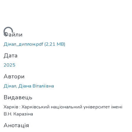
ться...
Файли
Дікал_диплом.pdf
(2,21 MB)
Дата
2025
Автори
Дікал, Діана Віталіївна
Видавець
Харків : Харківський національний університет імені
В.Н. Каразіна
Анотація