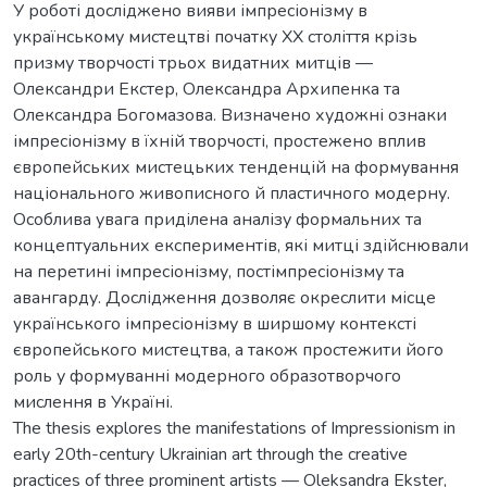
У роботі досліджено вияви імпресіонізму в
українському мистецтві початку ХХ століття крізь
призму творчості трьох видатних митців —
Олександри Екстер, Олександра Архипенка та
Олександра Богомазова. Визначено художні ознаки
імпресіонізму в їхній творчості, простежено вплив
європейських мистецьких тенденцій на формування
національного живописного й пластичного модерну.
Особлива увага приділена аналізу формальних та
концептуальних експериментів, які митці здійснювали
на перетині імпресіонізму, постімпресіонізму та
авангарду. Дослідження дозволяє окреслити місце
українського імпресіонізму в ширшому контексті
європейського мистецтва, а також простежити його
роль у формуванні модерного образотворчого
мислення в Україні.
The thesis explores the manifestations of Impressionism in
early 20th-century Ukrainian art through the creative
practices of three prominent artists — Oleksandra Ekster,