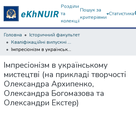
Розділи
Пошук за
та
Статистика
критеріями
колекції
Головна
Історичний факультет
Кваліфікаційні випускні роботи бакалаврів. Історичний факультет
Імпресіонізм в українському мистецтві (на прикладі творчості Олександра Архипенко, Олександра Богомазова та Олександри Екстер)
Імпресіонізм в українському
мистецтві (на прикладі творчості
Олександра Архипенко,
Олександра Богомазова та
Олександри Екстер)