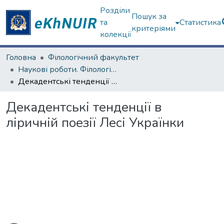
Розділи
Пошук за
та
Статистика
критеріями
колекції
Головна
Філологічний факультет
Наукові роботи. Філологічний факультет
Декадентські тенденції в ліричній поезії Лесі Українки
Декадентські тенденції в
ліричній поезії Лесі Українки