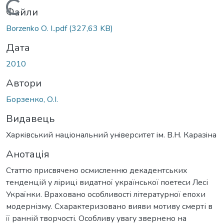
Вантажиться...
Файли
Borzenko О. I..pdf
(327,63 KB)
Дата
2010
Автори
Борзенко, О.І.
Видавець
Харкiвський нацiональний унiверситет iм. В.Н. Каразiна
Анотація
Статтю присвячено осмисленню декадентських
тенденцій у ліриці видатної української поетеси Лесі
Українки. Враховано особливості літературної епохи
модернізму. Схарактеризовано вияви мотиву смерті в
її ранній творчості. Особливу увагу звернено на