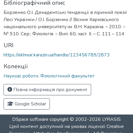
Бібліографічний опис
Борзенко О.І. Декадентські тенденції в ліричній поезії
Лесі Українки / О.І. Борзенко // Вiсник Харкiвського
нацiонального унiверситету iм. В.Н. Каразiна. – 2010. –
№ 910. Сер.: Філологія. – Вип. 60, част. ІІ. – С. 111 – 114
URI
https://ekhnuir.karazin.ua/handle/123456789/2873
Колекції
Наукові роботи. Філологічний факультет
Повна інформація про документ
Google Scholar
DSpace software
copyright © 2002-2026
LYRASIS
Цей контент доступний на умовах ліцензії
Creative