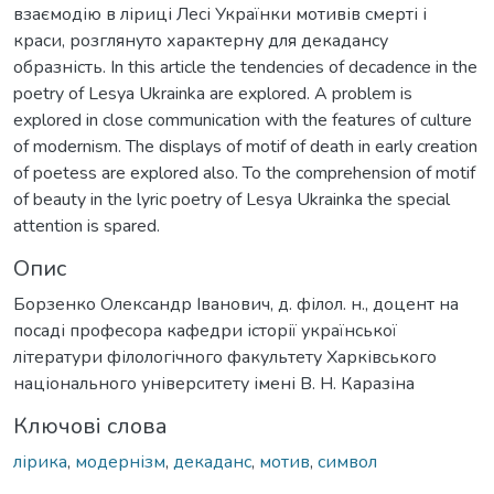
взаємодію в ліриці Лесі Українки мотивів смерті і
краси, розглянуто характерну для декадансу
образність. In this article the tendencies of decadence in the
poetry of Lesya Ukrainka are explored. A problem is
explored in close communication with the features of culture
of modernism. The displays of motif of death in early creation
of poetess are explored also. To the comprehension of motif
of beauty in the lyric poetry of Lesya Ukrainka the special
attention is spared.
Опис
Борзенко Олександр Іванович, д. філол. н., доцент на
посаді професора кафедри історії української
літератури філологічного факультету Харківського
національного університету імені В. Н. Каразіна
Ключові слова
лірика
,
модернізм
,
декаданс
,
мотив
,
символ