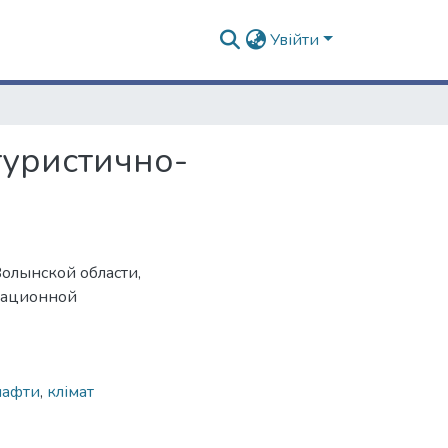
Увійти
туристично-
олынской области,
реационной
шафти
,
клімат