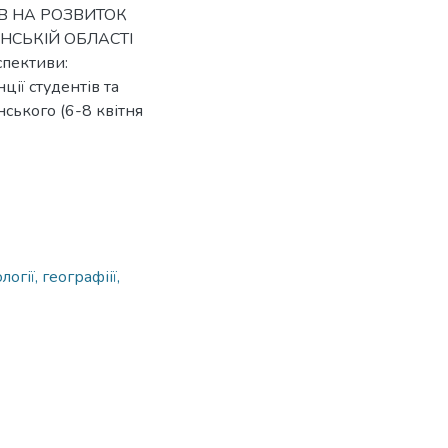
ОВ НА РОЗВИТОК
НСЬКІЙ ОБЛАСТІ
спективи:
ії студентів та
нського (6-8 квітня
огії, географіії,