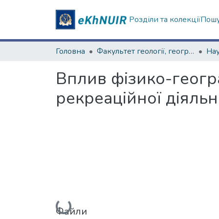
Розділи та колекції
Пошу
Головна
Факультет геології, географіії, рекреації і туризму
Вплив фізико-геогр
рекреаційної діяльн
Вантажиться...
Файли