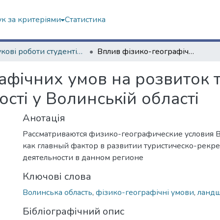
к за критеріями
Статистика
Наукові роботи студентів та аспірантів. Факультет геології, географіії, рекреації і туризму
Вплив фізико-географічних умов на розвиток туристично-рекреаційної діяльності у Волинській області
афічних умов на розвиток 
ості у Волинській області
Анотація
Рассматриваются физико-географические условия В
как главный фактор в развитии туристическо-рек
деятельности в данном регионе
Ключові слова
Волинська область
,
фізико-географічні умови
,
ланд
Бібліографічний опис