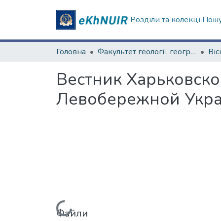
Розділи та колекції
Пошу
Головна
Факультет геології, географіії, рекреації і туризму
Вестник Харьковско
Левобережной Укра
Файли