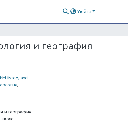
Увійти
еология и география
::History and
геология
,
ия и география
школа.