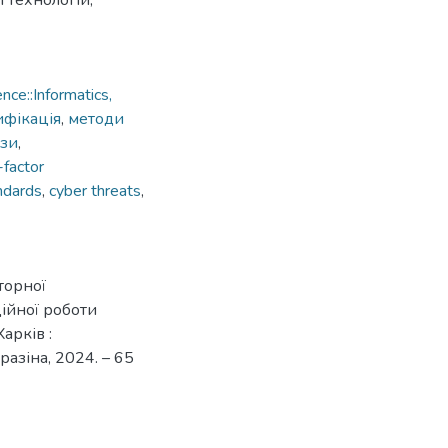
 технологій,
ce::Informatics,
ифікація
,
методи
ози
,
-factor
ndards
,
cyber threats
,
торної
ційної роботи
Харків :
разіна, 2024. – 65