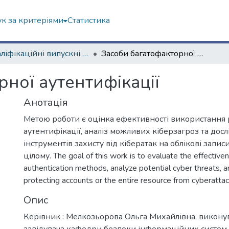
к за критеріями
Статистика
Кваліфікаційні випускні роботи магістрів. Навчально-науковий інститут комп'ютерних наук та штучного інтелекту
Засоби багатофакторної аутентифікації
ної аутентифікації
Анотація
Метою роботи є оцінка ефективності використання 
аутентифікації, аналіз можливих кіберзагроз та дос
інструментів захисту від кібератак на облікові запис
цілому. The goal of this work is to evaluate the effective
authentication methods, analyze potential cyber threats, a
protecting accounts or the entire resource from cyberattac
Опис
Керівник : Мелкозьорова Ольга Михайлівна, виконув