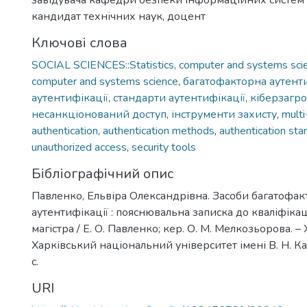
завідувача кафедри безпеки інформаційних систем і
кандидат технічних наук, доцент
Ключові слова
SOCIAL SCIENCES::Statistics, computer and systems scien
computer and systems science
,
багатофакторна аутент
аутентифікації
,
стандарти аутентифікації
,
кіберзагр
несанкціонований доступ
,
інструменти захисту
,
multi
authentication
,
authentication methods
,
authentication sta
unauthorized access
,
security tools
Бібліографічний опис
Павленко, Ельвіра Олександрівна. Засоби багатофак
аутентифікації : пояснювальна записка до кваліфіка
магістра / Е. О. Павленко; кер. О. М. Мелкозьорова. – 
Харківський національний університет імені В. Н. Ка
с.
URI