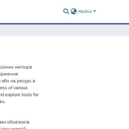
Увійти
різних методів
лідження
и або на ресурс в
ness of various
nd explore tools for
ks.
ач обов’язків