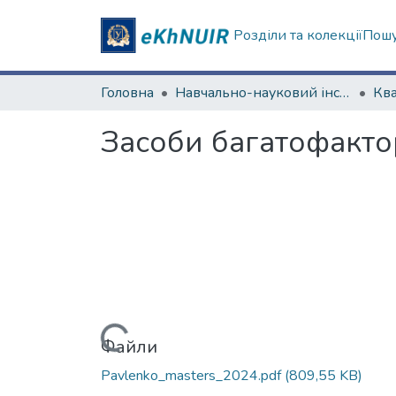
Розділи та колекції
Пошу
Головна
Навчально-науковий інститут комп'ютерних наук та штучного інтелекту
Засоби багатофактор
Вантажиться...
Файли
Pavlenko_masters_2024.pdf
(809,55 KB)