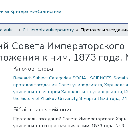
к за критеріями
Статистика
Історія Харківського університету
01. Історія університету
ий Совета Императорского
ложения к ним. 1873 года.
Ключові слова
Research Subject Categories::SOCIAL SCIENCES::Social s
протокол заседания
,
Совет университета
,
Харьковск
университет
,
история Харьковского университета
,
K
the history of Kharkov University
,
8 марта 1873 года
,
24
Бібліографічний опис
Протоколы заседаний Совета Императорского Харь
университета и приложения к ним. 1873 года. № 3. –