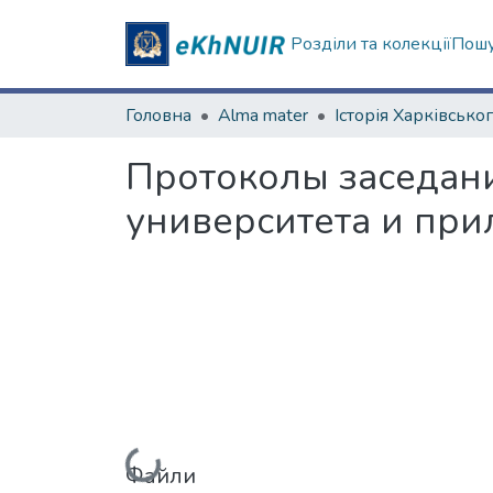
Розділи та колекції
Пошу
Головна
Alma mater
Протоколы заседан
университета и при
Вантажиться...
Файли