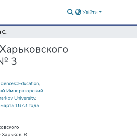
Увійти
Протоколы заседаний Совета Императорского Харьковского университета и приложения к ним. 1873 года. № 3
 Харьковского
 № 3
ciences::Education
,
ий Императорский
harkov University
,
 марта 1873 года
ковского
 Харьков: В