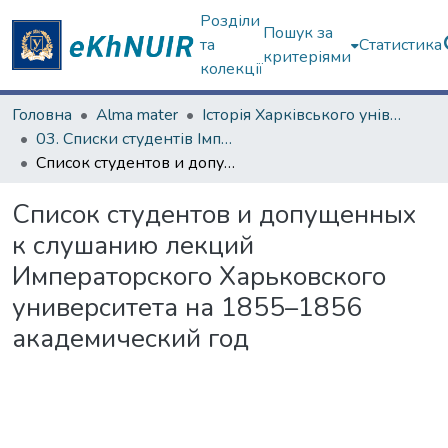
Розділи
Пошук за
та
Статистика
критеріями
колекції
Головна
Alma mater
Історія Харківського університету
03. Списки студентів Імператорського Харківського університету
Список студентов и допущенных к слушанию лекций Императорского Харьковского университета на 1855–1856 академический год
Список студентов и допущенных
к слушанию лекций
Императорского Харьковского
университета на 1855–1856
академический год