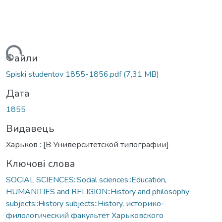
иться...
Файли
Spiski studentov 1855-1856.pdf
(7,31 MB)
Дата
1855
Видавець
Харьков : [В Университетской типографии]
Ключові слова
SOCIAL SCIENCES::Social sciences::Education
,
HUMANITIES and RELIGION::History and philosophy
subjects::History subjects::History
,
историко-
филологический факультет Харьковского