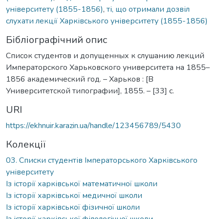
університету (1855-1856)
,
ті, що отримали дозвіл
слухати лекції Харківського університету (1855-1856)
Бібліографічний опис
Список студентов и допущенных к слушанию лекций
Императорского Харьковского университета на 1855–
1856 академический год. – Харьков : [В
Университетской типографии], 1855. – [33] с.
URI
https://ekhnuir.karazin.ua/handle/123456789/5430
Колекції
03. Списки студентів Імператорського Харківського
університету
Із історії харківської математичної школи
Із історії харківської медичної школи
Із історії харківської фізичної школи
Із історії харківської філологічної школи