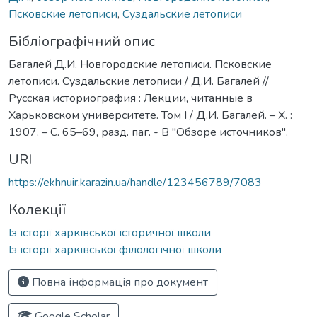
Псковские летописи
,
Суздальские летописи
Бібліографічний опис
Багалей Д.И. Новгородские летописи. Псковские
летописи. Суздальские летописи / Д.И. Багалей //
Русская историография : Лекции, читанные в
Харьковском университете. Том I / Д.И. Багалей. – Х. :
1907. – С. 65–69, разд. паг. - В "Обзоре источников".
URI
https://ekhnuir.karazin.ua/handle/123456789/7083
Колекції
Із історії харківської історичної школи
Із історії харківської філологічної школи
Повна інформація про документ
Google Scholar