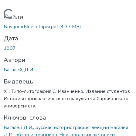
Вантажиться...
Файли
Novgorodskie letopisi.pdf
(4,37 MB)
Дата
1907
Автори
Багалей, Д.И.
Видавець
Х. : Типо-литография С. Иванченко. Издание студентов
Историко-филологического факультета Харьковского
университета.
Ключові слова
Багалей Д.И.
,
русская историография
,
лекции Багалея
Д.И.
,
обзор источников
,
Новгородские летописи
,