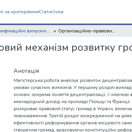
к за критеріями
Статистика
Кваліфікаційні випускні роботи магістрів. Інститут державного управління
Організаційно-правовий механізм розвитку громад в умовах гібридних загроз
овий механізм розвитку гр
Анотація
Магістерська робота аналізує розвиток децентралізац
умовах сучасних викликів. У першому розділі виклад
основи, зокрема поняття децентралізації, її ключові 
міжнародний досвід на прикладі Польщі та Франції.
розкриває правовий статус громад в Україні, включаю
повноваження. Третій розділ зосереджений на шля
ефективності реформування органів місцевого сам
створення громад, враховуючи конституційні реформ