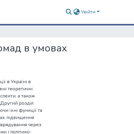
Увійти
омад в умовах
ії в Україні в
ені теоретичні
аспекти, а також
 Другий розділ
чи їхні функції та
хах підвищення
оврядування через
и і політико-