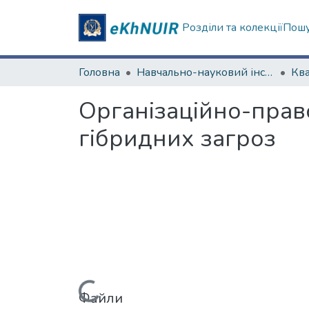
Розділи та колекції
Пошу
Головна
Навчально-науковий інститут "Інститут державного управління"
Організаційно-прав
гібридних загроз
Файли