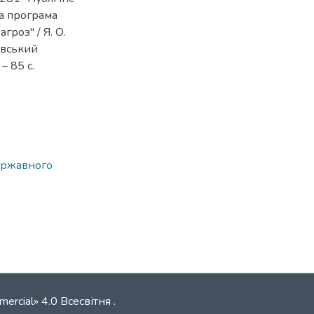
на програма
гроз" / Я. О.
ківський
– 85 с.
державного
mercial» 4.0 Всесвітня
.