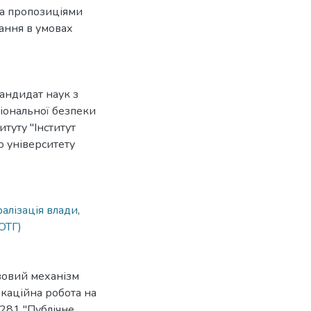
та пропозиціями
ання в умовах
андидат наук з
іональної безпеки
итуту "Інститут
о університету
алізація влади
,
ОТГ)
вовий механізм
ікаційна робота на
ь 281 "Публічне