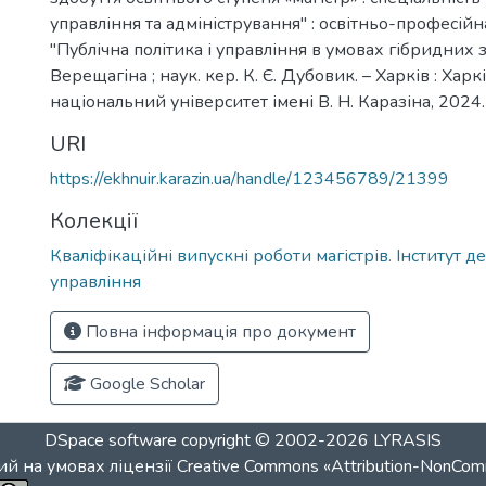
управління та адміністрування" : освітньо-професій
"Публічна політика і управління в умовах гібридних за
Верещагіна ; наук. кер. К. Є. Дубовик. – Харків : Хар
національний університет імені В. Н. Каразіна, 2024. 
URI
https://ekhnuir.karazin.ua/handle/123456789/21399
Колекції
Кваліфікаційні випускні роботи магістрів. Інститут 
управління
Повна інформація про документ
Google Scholar
DSpace software
copyright © 2002-2026
LYRASIS
й на умовах ліцензії
Creative Commons «Attribution-NonCom