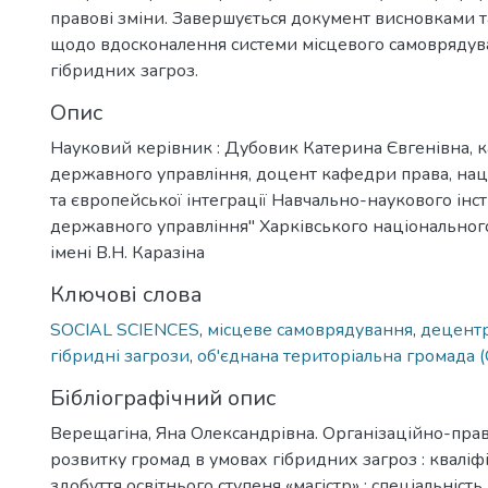
правові зміни. Завершується документ висновками 
щодо вдосконалення системи місцевого самоврядув
гібридних загроз.
Опис
Науковий керівник : Дубовик Катерина Євгенівна, к
державного управління, доцент кафедри права, нац
та європейської інтеграції Навчально-наукового інст
державного управління" Харківського національног
імені В.Н. Каразіна
Ключові слова
SOCIAL SCIENCES
,
місцеве самоврядування
,
децентр
гібридні загрози
,
об'єднана територіальна громада (
Бібліографічний опис
Верещагіна, Яна Олександрівна. Організаційно-пра
розвитку громад в умовах гібридних загроз : кваліф
здобуття освітнього ступеня «магістр» : спеціальніст