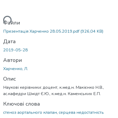
ться...
Файли
Презентація Харченко 28.05.2019.pdf
(926,04 KB)
Дата
2019-05-28
Автори
Харченко, Л.
Опис
Наукові керівники: доцент, к.мед.н. Макієнко Н.В.,
ас.кафедри Шмідт Є.Ю., к.мед.н. Каменських Е.П.
Ключові слова
стеноз аортального клапан
,
серцева недостатність