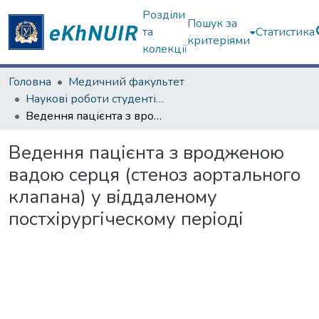
Розділи
Пошук за
та
Статистика
критеріями
колекції
Головна
Медичний факультет
Наукові роботи студентів та аспірантів. Медичний факультет
Ведення пацієнта з вродженою вадою серця (стеноз аортального клапана) у віддаленому постхірургіческому періоді
Ведення пацієнта з вродженою
вадою серця (стеноз аортального
клапана) у віддаленому
постхірургіческому періоді