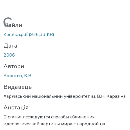
Вантажиться...
Файли
Korotich.pdf
(926,33 KB)
Дата
2006
Автори
Коротич, К.В.
Видавець
Харкiвський нацiональний унiверситет iм. В.Н. Каразiна
Анотація
В статье исследуются способы сближения
идеологической картины мира с народной на