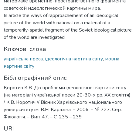
материале временно-пространственного фрагмента
советской идеологической картины мира.
In article the ways of rapproachement of an ideological
picture of the world with national on a material of a
temporarily-spatial fragment of the Soviet ideological picture
of the world are investigated.
Ключові слова
українська преса
,
ідеологічна картина світу
,
мовна
картина світу
Бібліографічний опис
Коротич К.В. До проблеми ідеологічної картини світу
(на матеріалі української преси 20-30-х pp. XX століття)
/ К.В. Коротич // Вiсник Харкiвського нацiонального
унiверситету iм. В.Н. Каразiна. – 2006. – № 727. Сер.:
Філологія. – Вип. 47. – С. 235 – 239
URI