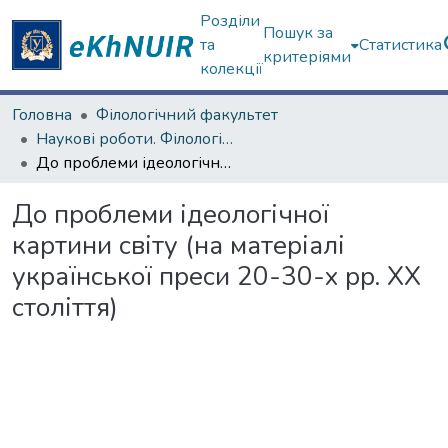
Розділи
Пошук за
та
Статистика
критеріями
колекції
Головна
Філологічний факультет
Наукові роботи. Філологічний факультет
До проблеми ідеологічної картини світу (на матеріалі української преси 20-30-х pp. XX століття)
До проблеми ідеологічної
картини світу (на матеріалі
української преси 20-30-х pp. XX
століття)