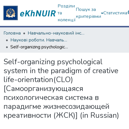
Розділи
Пошук за
та
Статистика
критеріями
колекції
Головна
Навчально-науковий інститут "Каразінський інститут міжнародних відносин та туристичного бізнесу"
Наукові роботи. Навчально-науковий інститут "Каразінський інститут міжнародних відносин та туристичного бізнесу"
Self-organizing psychological system in the paradigm of creative life-orientation(CLO) [Самоорганизующаяся психологическая система в парадигме жизнесозидающей креативности (ЖСК)] (in Russian)
Self-organizing psychological
system in the paradigm of creative
life-orientation(CLO)
[Самоорганизующаяся
психологическая система в
парадигме жизнесозидающей
креативности (ЖСК)] (in Russian)