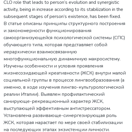
CLO role that leads to person’s evolution and synergistic
activity, being in increase according to its stabilization in the
subsequent stages of person’s existence, has been fixed.
В статье описаны принципы структурного построения
и закономерности функционирования
самоорганизующейся психологической системы (СПС)
обучающего типа, которая представляет собой
иерархически взаимосвязанную
многофункциональную динамичную макросистему.
Изучены особенности и условия проявления
жизнесозидающей креативности (ЖСК) внутри малой
социальной группы в процессе лингвообразования (а
именно, в ходе изучения лингво-культурологической
реалии Италии). Выявлен профилактический
санирующе-рекреационный характер ЖСК,
выступающей эффективным антистрессатором.
Установлена развивающе-синергезирующая роль
ЖСК, которая нарастает по мере своей стабилизации
на последующих этапах экзистенции личности.