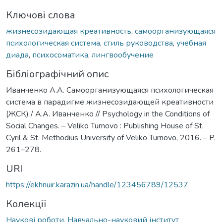
Ключові слова
жизнесозидающая креативность
,
самоорганизующаяся
психологическая система
,
стиль руководства
,
учебная
диада
,
психосоматика
,
лингвообучение
Бібліографічний опис
Иванченко А.А. Самоорганизующаяся психологическая
система в парадигме жизнесозидающей креативности
(ЖСК) / А.А. Иванченко // Psychology in the Conditions of
Social Changes. – Veliko Turnovo : Publishing House of St.
Cyril & St. Methodius University of Veliko Turnovo, 2016. – P.
261–278.
URI
https://ekhnuir.karazin.ua/handle/123456789/12537
Колекції
Наукові роботи. Навчально-науковий інститут