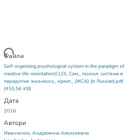
ься...
Файли
Self-organizing psychological system in the paradigm of
creative life-orientation(CLO)_Сам_ психол. система в
парадигме жизнесоз_ креат_ (ЖСК) (in Russian).pdf
(455,56 KB)
Дата
2016
Автори
Иванченко, Андреянна Алексеевна