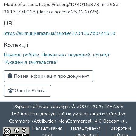
Mode of access: https://doi.org/10.4018/979-8-3693-
3613-7.ch015 (date of access: 25.12.2025).
URI
https://ekhnuir.karazin.ua/handle/123456789/24518
Колекції
Наукові роботи. Навчально-науковий інститут
"Академія вчительства"
Повна інформація про документ
Google Scholar
DSpace software
copyright © 2002-2026
LYRASIS
Цей контент доступний на умовах ліцензії
Creative
Commons «Attribution-NonCommercial» 4.0 Всесвітня
.
Налаштування
Налаштування
Зворотній
куків
доступності
зв'язок