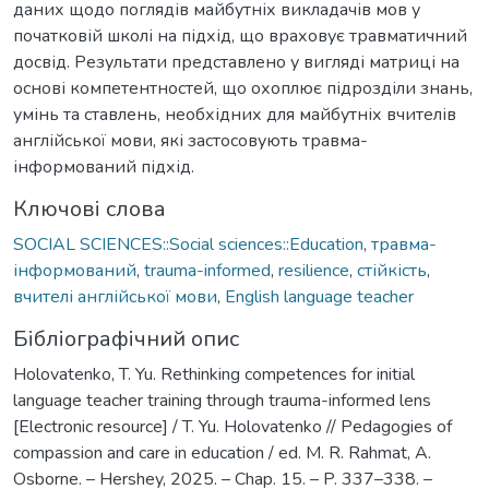
даних щодо поглядів майбутніх викладачів мов у
початковій школі на підхід, що враховує травматичний
досвід. Результати представлено у вигляді матриці на
основі компетентностей, що охоплює підрозділи знань,
умінь та ставлень, необхідних для майбутніх вчителів
англійської мови, які застосовують травма-
інформований підхід.
Ключові слова
SOCIAL SCIENCES::Social sciences::Education
,
травма-
інформований
,
trauma-informed
,
resilience
,
стійкість
,
вчителі англійської мови
,
English language teacher
Бібліографічний опис
Holovatenko, T. Yu. Rethinking competences for initial
language teacher training through trauma-informed lens
[Electronic resource] / T. Yu. Holovatenko // Pedagogies of
compassion and care in education / ed. M. R. Rahmat, A.
Osborne. – Hershey, 2025. – Chap. 15. – P. 337–338. –