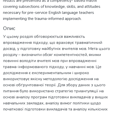
results are presented as a competency- based matrix
covering subsections of knowledge, skills, and attitudes
necessary for pre-service English language teachers
implementing the trauma-informed approach.
Опис
У цьому розділі обговорюється важливість
впровадження підходу, що враховує травматичний
досвід, у підготовку майбутніх вчителів мов. Мета цього
розділу – визначити обсяг компетентностей, якими
повинні володіти вчителі мов при впровадженні
травма-інформованого підходу, у навчанні мов. Це
дослідження є експериментальним і широко
використовує якісну методологію дослідження на
основі обґрунтованої теорії. Для збору даних з цього
питання було використано стратегію триангуляції на
основі аналізу програм підготовки викладачів у вищих
навчальних закладах, аналізу вимог політики щодо
початкової підготовки викладачів та аналізу кількісних