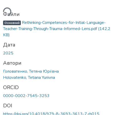
ться...
Файли
Rethinking-Competences-for-Initial-Language-
Основний
Teacher-Training-Through-Trauma-Informed-Lens.pdf
(142,2
KB)
Дата
2025
Автори
Головатенко, Тетяна Юріївна
Holovatenko, Tetiana Yuriivna
ORCID
0000-0002-7545-3253
DOI
https://doi.org/10.4018/979-8-3693-3613-7.ch015