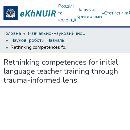
Розділи
Пошук за
та
Статистика
критеріями
колекції
Головна
Навчально-науковий інститут "Академія вчительства"
Наукові роботи. Навчально-науковий інститут "Академія вчительства"
Rethinking competences for initial language teacher training through trauma-informed lens
Rethinking competences for initial
language teacher training through
trauma-informed lens