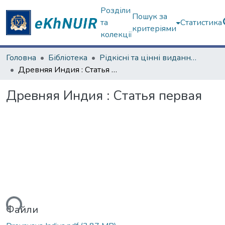
Розділи
Пошук за
та
Статистика
критеріями
колекції
Головна
Бібліотека
Рідкісні та цінні видання з фондів ЦНБ
Древняя Индия : Статья первая
Древняя Индия : Статья первая
иться...
Файли