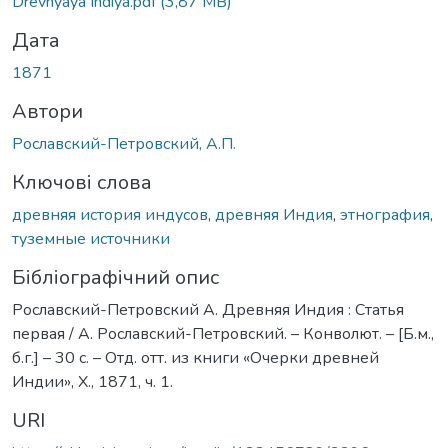
Drevnyaya Indiya.pdf
(3,87 MB)
Дата
1871
Автори
Рославский-Петровский, А.П.
Ключові слова
древняя история индусов
,
древняя Индия
,
этнография
,
туземные источники
Бібліографічний опис
Рославский-Петровский А. Древняя Индия : Статья
первая / А. Рославский-Петровский. – Конволют. – [Б.м.,
б.г.] – 30 с. – Отд. отт. из книги «Очерки древней
Индии», Х., 1871, ч. 1.
URI