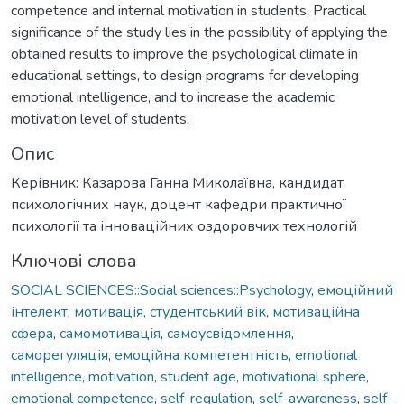
competence and internal motivation in students. Practical
significance of the study lies in the possibility of applying the
obtained results to improve the psychological climate in
educational settings, to design programs for developing
emotional intelligence, and to increase the academic
motivation level of students.
Опис
Керівник: Казарова Ганна Миколаївна, кандидат
психологічних наук, доцент кафедри практичної
психології та інноваційних оздоровчих технологій
Ключові слова
SOCIAL SCIENCES::Social sciences::Psychology
,
емоційний
інтелект
,
мотивація
,
студентський вік
,
мотиваційна
сфера
,
самомотивація
,
самоусвідомлення
,
саморегуляція
,
емоційна компетентність
,
emotional
intelligence
,
motivation
,
student age
,
motivational sphere
,
emotional competence
,
self-regulation
,
self-awareness
,
self-