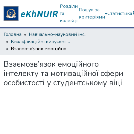
Розділи
Пошук за
та
Статистика
критеріями
колекції
Головна
Навчально-науковий інститут «Українська інженерно-педагогічна академія»
Кваліфікаційні випускні роботи бакалаврів. Навчально-науковий інститут «Українська інженерно-педагогічна академія»
Взаємозв’язок емоційного інтелекту та мотиваційної сфери особистості у студентському віці
Взаємозв’язок емоційного
інтелекту та мотиваційної сфери
особистості у студентському віці