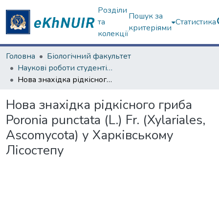
Розділи
Пошук за
та
Статистика
критеріями
колекції
Головна
Біологічний факультет
Наукові роботи студентів та аспірантів. Біологічний факультет
Нова знахідка рідкісного гриба Poronia punctata (L.) Fr. (Xylariales, Ascomycota) у Харківському Лісостепу
Нова знахідка рідкісного гриба
Poronia punctata (L.) Fr. (Xylariales,
Ascomycota) у Харківському
Лісостепу