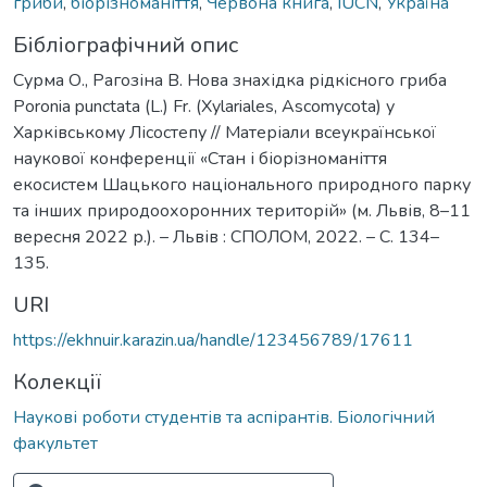
гриби
,
біорізноманіття
,
Червона книга
,
IUCN
,
Україна
Бібліографічний опис
Сурма О., Рагозіна В. Нова знахідка рідкісного гриба
Poronia punctata (L.) Fr. (Xylariales, Ascomycota) у
Харківському Лісостепу // Матеріали всеукраїнської
наукової конференції «Стан і біорізноманіття
екосистем Шацького національного природного парку
та інших природоохоронних територій» (м. Львів, 8–11
вересня 2022 р.). – Львів : СПОЛОМ, 2022. – C. 134–
135.
URI
https://ekhnuir.karazin.ua/handle/123456789/17611
Колекції
Наукові роботи студентів та аспірантів. Біологічний
факультет