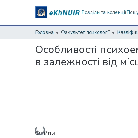
Розділи та колекції
Пошу
Головна
Факультет психології
Особливості психое
в залежності від мі
Вантажиться...
Файли