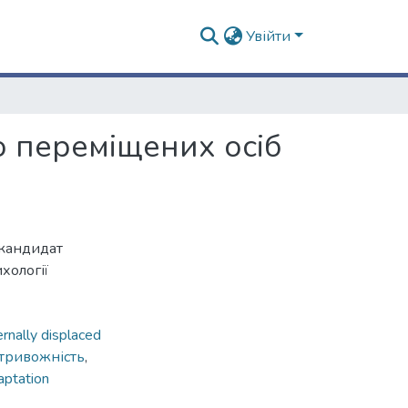
Увійти
о переміщених осіб
 кандидат
хології
ernally displaced
тривожність
,
aptation