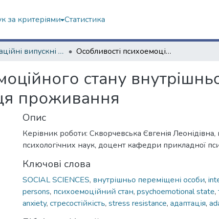
к за критеріями
Статистика
Кваліфікаційні випускні роботи магістрів. Факультет психології
Особливості психоемоційного стану внутрішньо переміщених осіб в залежності від місця проживання
моційного стану внутрішнь
сця проживання
Опис
Керівник роботи: Скворчевська Євгенія Леонідівна,
психологічних наук, доцент кафедри прикладної пси
Ключові слова
SOCIAL SCIENCES
,
внутрішньо переміщені особи
,
int
persons
,
психоемоційний стан
,
psychoemotional state
,
anxiety
,
стресостійкість
,
stress resistance
,
адаптація
,
ad