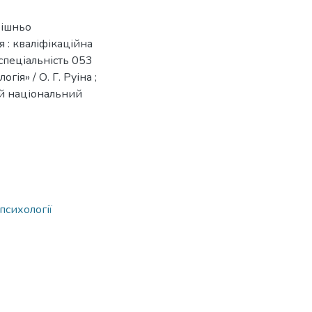
рішньо
 : кваліфікаційна
 спеціальність 053
ія» / О. Г. Руіна ;
кий національний
психології