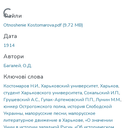
Вантажиться...
Файли
Otnoshenie Kostomarova.pdf
(9,72 MB)
Дата
1914
Автори
Багалей, О.Д.
Ключові слова
Костомаров Н.И.
,
Харьковский университет
,
Харьков
,
студент Харьковского университета
,
Сокальский И.П.
,
Грушевский А.С.
,
Гулак-Артемовский П.П.
,
Лунин М.М.
,
юнкер Острогожского полка
,
история Слободской
Украины
,
малорусские песни
,
малорусское
литературное движение в Харькове
,
«О значении
Унии в истории западной Руси»
,
«Об историческом