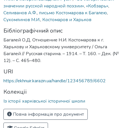
значении русской народной поэзии»
,
«Кобзарь»
,
Селиванов А.Ф.
,
письмо Костомарова к Багалею
,
Сухомлинов М.И.
,
Костомаров и Харьков
Бібліографічний опис
Багалей О.Д. Отношение Н.И. Костомарова к г.
Харькову и Харьковскому университету / Ольга
Багалей // Русская старина. – 1914. – Т. 160. – Дек. (№
12). – С. 465–480.
URI
https://ekhnuir.karazin.ua/handle/123456789/6602
Колекції
Із історії харківської історичної школи
Повна інформація про документ
Google Scholar