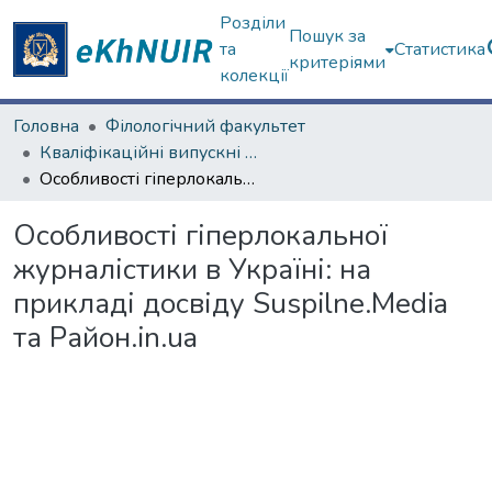
Розділи
Пошук за
та
Статистика
критеріями
колекції
Головна
Філологічний факультет
Кваліфікаційні випускні роботи магістрів. Філологічний факультет
Особливості гіперлокальної журналістики в Україні: на прикладі досвіду Suspilne.Media та Район.in.ua
Особливості гіперлокальної
журналістики в Україні: на
прикладі досвіду Suspilne.Media
та Район.in.ua