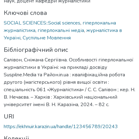
наук, доцент кафедри журналістики
Ключові слова
SOCIAL SCIENCES::Social sciences
,
гіперлокальна
журналістика
,
гіперлокальні медіа
,
журналістика в
Україні
,
Суспільне Мовлення
Бібліографічний опис
Салівон, Сніжана Сергіївна. Особливості гіперлокальної
журналістики в Україні: на прикладі досвіду
Suspilne.Media та Район.in.ua : кваліфікаційна робота
другого (магістерського) рівня вищої освіти :
спеціальність 061 «Журналістика» / С. С. Салівон ; кер. Н.
В. Нечаєва. – Харків : Харківський національний
університет імені В. Н. Каразіна, 2024. – 82 с.
URI
https://ekhnuir.karazin.ua/handle/123456789/20243
Колекції