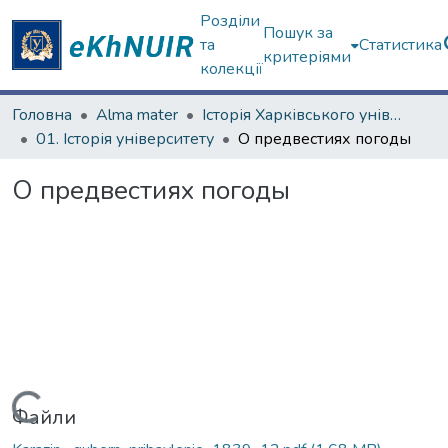
Розділи
Пошук за
та
Статистика
критеріями
колекції
Головна
Alma mater
Історія Харківського університету
01. Історія університету
О предвестиях погоды
О предвестиях погоды
Вантажиться...
Файли