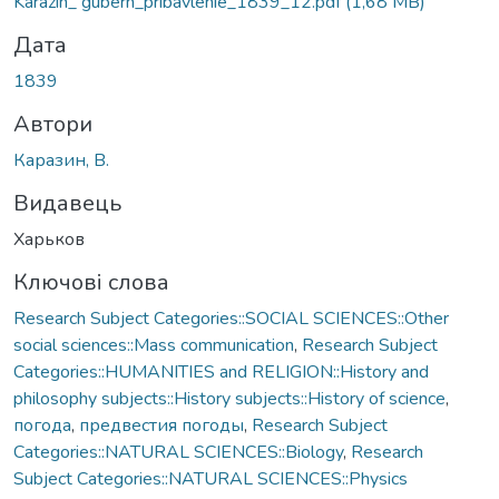
Karazin_ gubern_pribavlenie_1839_12.pdf
(1,68 MB)
Дата
1839
Автори
Каразин, В.
Видавець
Харьков
Ключові слова
Research Subject Categories::SOCIAL SCIENCES::Other
social sciences::Mass communication
,
Research Subject
Categories::HUMANITIES and RELIGION::History and
philosophy subjects::History subjects::History of science
,
погода
,
предвестия погоды
,
Research Subject
Categories::NATURAL SCIENCES::Biology
,
Research
Subject Categories::NATURAL SCIENCES::Physics