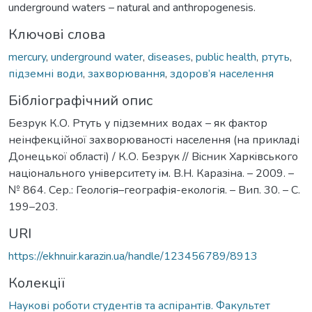
underground waters – natural and anthropogenesis.
Ключові слова
mercury
,
underground water
,
diseases
,
public health
,
ртуть
,
підземні води
,
захворювання
,
здоров’я населення
Бібліографічний опис
Безрук К.О. Ртуть у підземних водах – як фактор
неінфекційної захворюваності населення (на прикладі
Донецької області) / К.О. Безрук // Вiсник Харкiвського
нацiонального унiверситету iм. В.Н. Каразiна. – 2009. –
№ 864. Сер.: Геологія–географія-екологія. – Вип. 30. – С.
199–203.
URI
https://ekhnuir.karazin.ua/handle/123456789/8913
Колекції
Наукові роботи студентів та аспірантів. Факультет