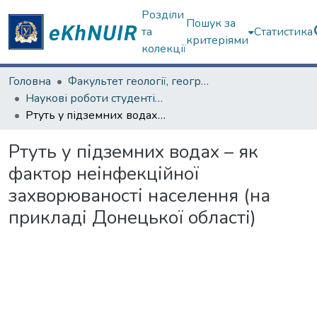
Розділи
Пошук за
та
Статистика
критеріями
колекції
Головна
Факультет геології, географіії, рекреації і туризму
Наукові роботи студентів та аспірантів. Факультет геології, географіії, рекреації і туризму
Ртуть у підземних водах – як фактор неінфекційної захворюваності населення (на прикладі Донецької області)
Ртуть у підземних водах – як
фактор неінфекційної
захворюваності населення (на
прикладі Донецької області)