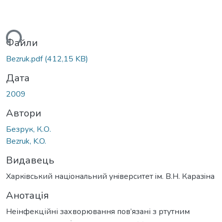
ься...
Файли
Bezruk.pdf
(412,15 KB)
Дата
2009
Автори
Безрук, К.О.
Bezruk, K.O.
Видавець
Харкiвський нацiональний унiверситет iм. В.Н. Каразiна
Анотація
Неінфекційні захворювання пов’язані з ртутним