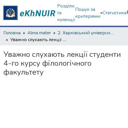
Розділи
Пошук за
та
Статистика
критеріями
колекції
Головна
Alma mater
2. Харківський університет у фотографіях
Уважно слухають лекції студенти 4-го курсу філологічного факультету
Уважно слухають лекції студенти
4-го курсу філологічного
факультету