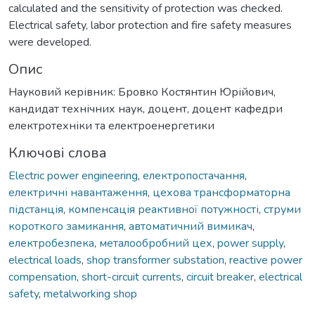
calculated and the sensitivity of protection was checked.
Electrical safety, labor protection and fire safety measures
were developed.
Опис
Науковий керівник: Бровко Костянтин Юрійович,
кандидат технічних наук, доцент, доцент кафедри
електротехніки та електроенергетики
Ключові слова
Electric power engineering
,
електропостачання
,
електричні навантаження
,
цехова трансформаторна
підстанція
,
компенсація реактивної потужності
,
струми
короткого замикання
,
автоматичний вимикач
,
електробезпека
,
металообробний цех
,
power supply
,
electrical loads
,
shop transformer substation
,
reactive power
compensation
,
short-circuit currents
,
circuit breaker
,
electrical
safety
,
metalworking shop