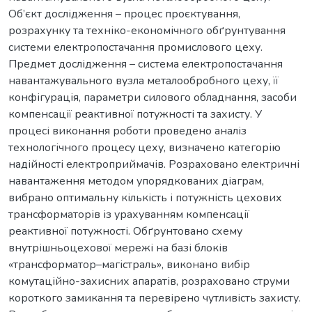
Об’єкт дослідження – процес проєктування,
розрахунку та техніко-економічного обґрунтування
системи електропостачання промислового цеху.
Предмет дослідження – система електропостачання
навантажувального вузла металообробного цеху, її
конфігурація, параметри силового обладнання, засоби
компенсації реактивної потужності та захисту. У
процесі виконання роботи проведено аналіз
технологічного процесу цеху, визначено категорію
надійності електроприймачів. Розраховано електричні
навантаження методом упорядкованих діаграм,
вибрано оптимальну кількість і потужність цехових
трансформаторів із урахуванням компенсації
реактивної потужності. Обґрунтовано схему
внутрішньоцехової мережі на базі блоків
«трансформатор–магістраль», виконано вибір
комутаційно-захисних апаратів, розраховано струми
короткого замикання та перевірено чутливість захисту.