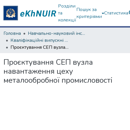
Розділи
Пошук за
та
Статистика
критеріями
колекції
Головна
Навчально-науковий інститут «Українська інженерно-педагогічна академія»
Кваліфікаційні випускні роботи бакалаврів. Навчально-науковий інститут «Українська інженерно-педагогічна академія»
Проєктування СЕП вузла навантаження цеху металообробної промисловості
Проєктування СЕП вузла
навантаження цеху
металообробної промисловості