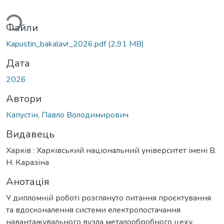
ажиться...
Файли
Kapustin_bakalavr_2026.pdf
(2,91 MB)
Дата
2026
Автори
Капустін, Павло Володимирович
Видавець
Харків : Харківський національний університет імені В.
Н. Каразіна
Анотація
У дипломній роботі розглянуто питання проєктування
та вдосконалення системи електропостачання
навантажувального вузла металообробного цеху.