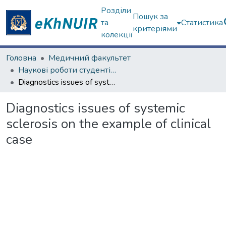
Розділи
Пошук за
та
Статистика
критеріями
колекції
Головна
Медичний факультет
Наукові роботи студентів та аспірантів. Медичний факультет
Diagnostics issues of systemic sclerosis on the example of clinical case
Diagnostics issues of systemic
sclerosis on the example of clinical
case