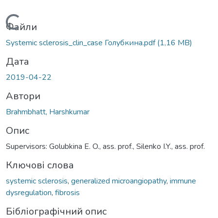
Вантажиться...
Файли
Systemic sclerosis_clin_case Голубкина.pdf
(1,16 MB)
Дата
2019-04-22
Автори
Brahmbhatt, Harshkumar
Опис
Supervisors: Golubkina E. O., ass. prof., Silenko I.Y., ass. prof.
Ключові слова
systemic sclerosis
,
generalized microangiopathy
,
immune
dysregulation
,
fibrosis
Бібліографічний опис