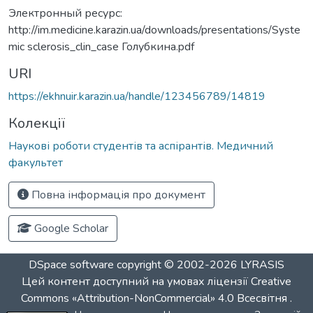
Электронный ресурс:
http://im.medicine.karazin.ua/downloads/presentations/Syste
mic sclerosis_clin_case Голубкина.pdf
URI
https://ekhnuir.karazin.ua/handle/123456789/14819
Колекції
Наукові роботи студентів та аспірантів. Медичний
факультет
Повна інформація про документ
Google Scholar
DSpace software
copyright © 2002-2026
LYRASIS
Цей контент доступний на умовах ліцензії
Creative
Commons «Attribution-NonCommercial» 4.0 Всесвітня
.