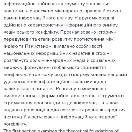
інформаційної війни як інструменту зовнішньої
політики та окреслено міжнародно-правові й етичні
рамки інформаційного впливу. У другому розділі
здійснено характеристику інформаційного виміру
кашмірського конфлікту. Проаналізовано історичні
передумови та етапи розвитку протистояння між
Індією та Пакистаном, виявлено особливості
національних інформаційних наративів сторін і
розглянуто роль міжнародних медіа й соціальних
мереж у формуванні глобального сприйняття
конфлікту. У третьому розділі сформульовано напрями
удосконалення інформаційної політики щодо
кашмірського питання. Розглянуто можливості
використання інформаційної дипломатії, інструменти
стримування пропаганди та дезінформації, а також
подано пропозиції щодо посилення ролі міжнародних
інституцій у регулюванні інформаційної складової
конфлікту.
The first section examines the theoretical foundations of