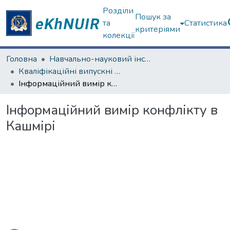
Розділи
Пошук за
та
Статистика
критеріями
колекції
Головна
Навчально-науковий інститут "Каразінський інститут міжнародних відносин та туристичного бізнесу"
Кваліфікаційні випускні роботи магістрів. Навчально-науковий інститут "Каразінський інститут міжнародних відносин та туристичного бізнесу"
Інформаційний вимір конфлікту в Кашмірі
Інформаційний вимір конфлікту в
Кашмірі
антажиться...