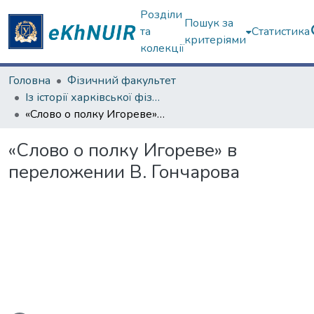
Розділи
Пошук за
та
Статистика
критеріями
колекції
Головна
Фізичний факультет
Із історії харківської фізичної школи
«Слово о полку Игореве» в переложении В. Гончарова
«Слово о полку Игореве» в
переложении В. Гончарова