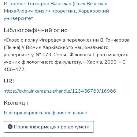
Игореве»
,
Гончаров Вячеслав (Пыж Вячеслав
Михайлович, физик-теоретик).
,
Харьковский
университет
Бібліографічний опис
«Слово о полку Игореве» в переложении В. Гончарова
(Пыжа) // Вісник Харківського національного
університету. № 473. Серія : Філологія. Праці молодих
учених філологічного факультету. – Харків, 2000. – С.
458–472.
URI
https://ekhnuir.karazin.ua/handle/123456789/16986
Колекції
Із історії харківської фізичної школи
Повна інформація про документ