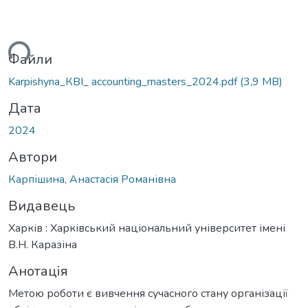
ься...
Файли
Karpishyna_КВІ_ accounting_masters_2024.pdf
(3,9 MB)
Дата
2024
Автори
Карпішина, Анастасія Романівна
Видавець
Харків : Харківський національний університет імені
В.Н. Каразіна
Анотація
Метою роботи є вивчення сучасного стану організації