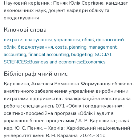
Науковий керівник : Пеняк Юлія Сергіївна, кандидат
економічних наук, доцент кафедри обліку та
оподаткування
Ключові слова
витрати
,
планування
,
управління
,
облік
,
фінансовий
облік
,
бюджетування
,
costs
,
planning
,
management
,
accounting
,
financial accounting
,
budgeting
,
SOCIAL
SCIENCES::Business and economics::Economics
Бібліографічний опис
Карпішина, Анастасія Романівна. Формування обліково-
аналітичного забезпечення управління виробничими
витратами підприємства : кваліфікаційна магістерська
робота : спеціальність 071 «Облік і оподаткування» :
освітньо-професійна програма «Облік і аудит в
управлінні бізнес-процесами» / А. Р. Карпішина ; наук.
кер. Ю. С. Пеняк. – Харків : Харківський національний
університет імені В. Н. Каразіна, 2024.– 91с.