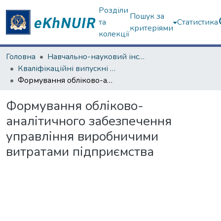
Розділи
Пошук за
та
Статистика
критеріями
колекції
Головна
Навчально-науковий інститут "Каразінський банківський інститут"
Кваліфікаційні випускні роботи магістрів. ННІ "Каразінський банківський інститут"
Формування обліково-аналітичного забезпечення управління виробничими витратами підприємства
Формування обліково-
аналітичного забезпечення
управління виробничими
витратами підприємства